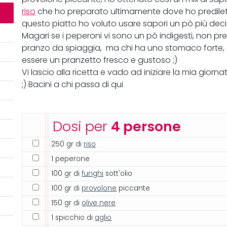
riso
che ho preparato ultimamente dove ho predilett
questo piatto ho voluto usare sapori un pò più decis
Magari se i peperoni vi sono un pò indigesti, non p
pranzo da spiaggia, ma chi ha uno stomaco forte, a
essere un pranzetto fresco e gustoso ;)
Vi lascio alla ricetta e vado ad iniziare la mia gior
;) Bacini a chi passa di qui
Dosi per
4 persone
250 gr di
riso
1 peperone
100 gr di
funghi
sott'olio
100 gr di
provolone
piccante
150 gr di
olive nere
1 spicchio di
aglio