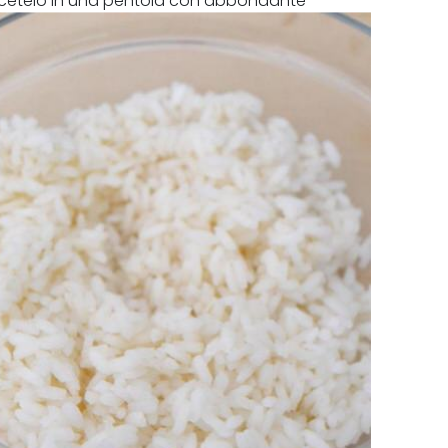
cuocetelo in una pentola con abbondante
ciate raffreddare.