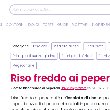
I
CONTORNI
DOLCI
TORTE
GUIDE
RICETTARI
INGREDIEN
Categorie
Insalate
Insalate di riso
Primi piatti
Primi piatti senza glutine
Primi piatti sfiziosi
Primi 
Vegetariane
Riso freddo ai pepe
Ricetta Riso freddo ai peperoni
Flavia Imperatore
del 28-07-2016 
insalata di riso
Il riso freddo ai peperoni è un'
un po' 
saporiti pezzetti di peperoni rosolati in padella, ho a
provolone piccante, ho ottenuto così un mix di sapor