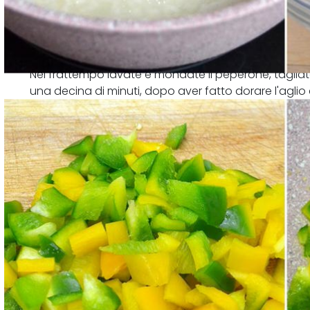
Nel frattempo lavate e mondate il peperone, tagliate
una decina di minuti, dopo aver fatto dorare l'aglio c
intiepidire.