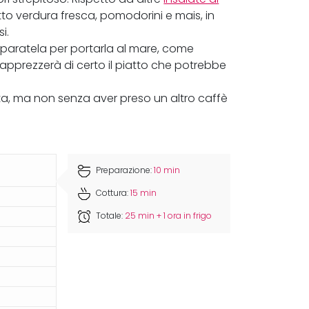
o verdura fresca, pomodorini e mais, in
i.
reparatela per portarla al mare, come
pprezzerà di certo il piatto che potrebbe
nata, ma non senza aver preso un altro caffè
Preparazione:
10 min
Cottura:
15 min
Totale:
25 min + 1 ora in frigo