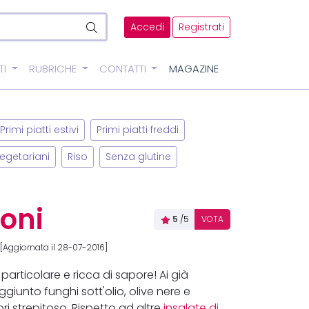
Accedi
Registrati
TI
RUBRICHE
CONTATTI
MAGAZINE
Primi piatti estivi
Primi piatti freddi
vegetariani
Riso
Senza glutine
roni
5
/5
VOTA
[Aggiornata il 28-07-2016]
particolare e ricca di sapore! Ai già
ggiunto funghi sott'olio, olive nere e
i strepitoso. Rispetto ad altre
insalate di