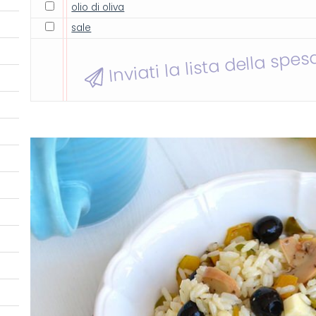
olio di oliva
sale
Inviati la lista della spes