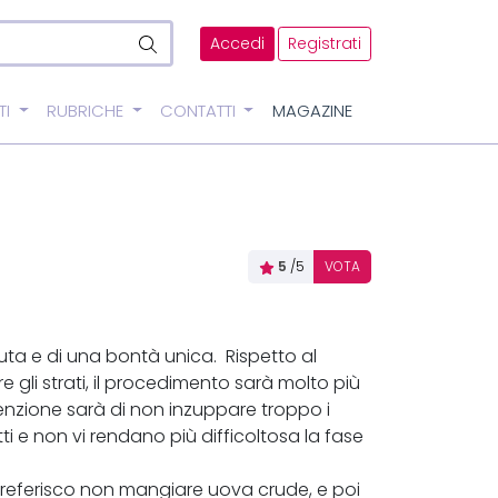
Accedi
Registrati
TI
RUBRICHE
CONTATTI
MAGAZINE
5
/5
VOTA
uta e di una bontà unica. Rispetto al
gli strati, il procedimento sarà molto più
tenzione sarà di non inzuppare troppo i
 e non vi rendano più difficoltosa la fase
preferisco non mangiare uova crude, e poi