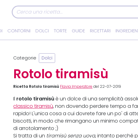
I
CONTORNI
DOLCI
TORTE
GUIDE
RICETTARI
INGREDIEN
Categorie
Dolci
Rotolo tiramisù
Ricetta Rotolo tiramisù
Flavia Imperatore
del 22-07-2019
rotolo tiramisù
Il
è un dolce di una semplicità assol
classico tiramisù
, non dovendo perdere tempo a fare 
rapido! L'unica cosa a cui dovrete fare un po' di at
biscotti, in modo che rimangano un minimo compatti
di arrotolamento ;)
Si tratta di un
tiramisù senza uova
, intanto perché 