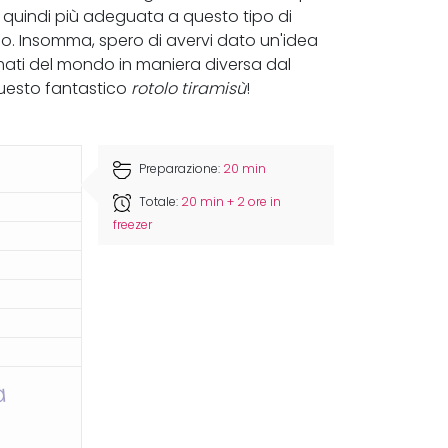
 quindi più adeguata a questo tipo di
o. Insomma, spero di avervi dato un'idea
amati del mondo in maniera diversa dal
questo fantastico
rotolo tiramisù
!
Preparazione:
20 min
Totale:
20 min + 2 ore in
freezer
a