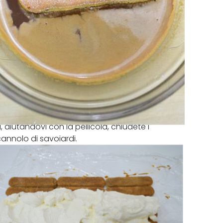
, aiutandovi con la pellicola, chiudete i
annolo di savoiardi.
almeno 2 ore.