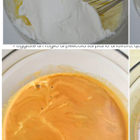
Poggiate un foglio di pellicola sul piano di lavoro, qu
caffè, senza ammollarli, e a disporli in fila come ved