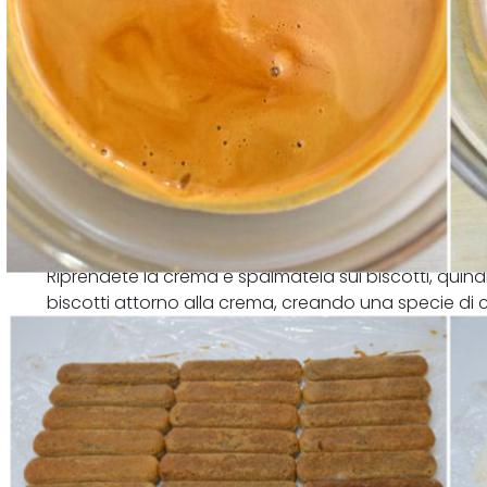
Riprendete la crema e spalmatela sui biscotti, quindi
biscotti attorno alla crema, creando una specie di c
Chiudete bene la pellicola e mettete in freezer per 