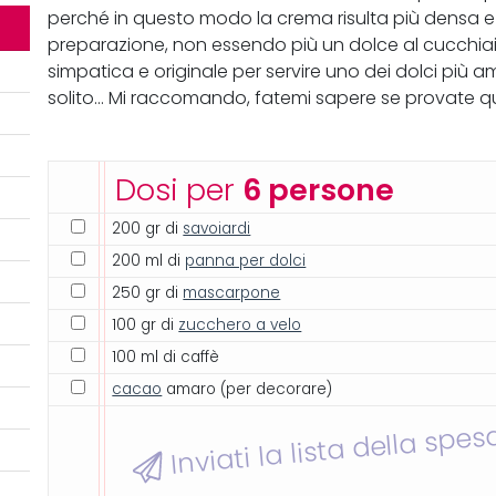
perché in questo modo la crema risulta più densa e
preparazione, non essendo più un dolce al cucchiai
simpatica e originale per servire uno dei dolci più 
solito... Mi raccomando, fatemi sapere se provate 
Dosi per
6 persone
200 gr di
savoiardi
200 ml di
panna per dolci
250 gr di
mascarpone
100 gr di
zucchero a velo
100 ml di caffè
cacao
amaro (per decorare)
Inviati la lista della spes