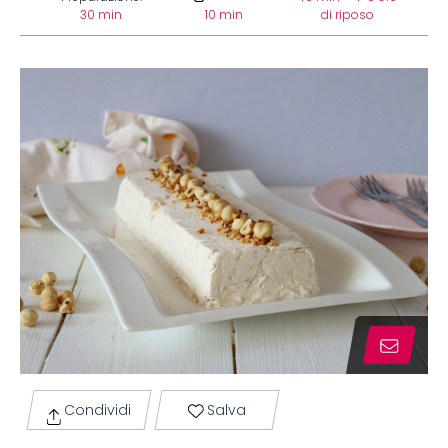
30 min
10 min
di riposo
Condividi
Salva