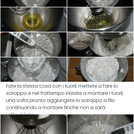
Fate la stessa cosa con i tuorli: mettete a fare lo
sciroppo e nel frattempo iniziate a montare i tuorli,
una volta pronto aggiungete lo sciroppo a filo
continuando a montare finché non si sarà
raffreddato.