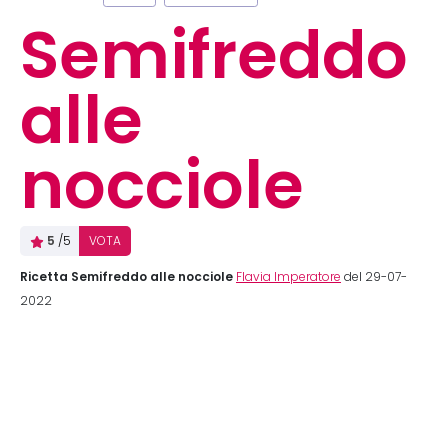
Semifreddo
alle
nocciole
5
/5
VOTA
Ricetta Semifreddo alle nocciole
Flavia Imperatore
del 29-07-
2022