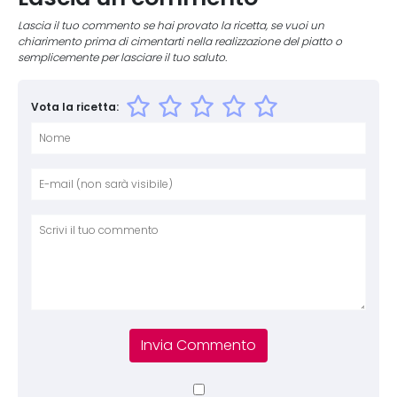
Lascia il tuo commento se hai provato la ricetta, se vuoi un
chiarimento prima di cimentarti nella realizzazione del piatto o
semplicemente per lasciare il tuo saluto.
Vota la ricetta:
Nome
E-mai
Sito 
Comm