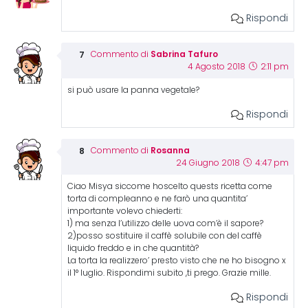
Rispondi
Sabrina Tafuro
Commento di
4 Agosto 2018
2:11 pm
si può usare la panna vegetale?
Rispondi
Rosanna
Commento di
24 Giugno 2018
4:47 pm
Ciao Misya siccome hoscelto quests ricetta come
torta di compleanno e ne farò una quantita’
importante volevo chiederti:
1) ma senza l’utilizzo delle uova com’è il sapore?
2)posso sostituire il caffè solubile con del caffè
liquido freddo e in che quantità?
La torta la realizzero’ presto visto che ne ho bisogno x
il 1° luglio. Rispondimi subito ,ti prego. Grazie mille.
Rispondi