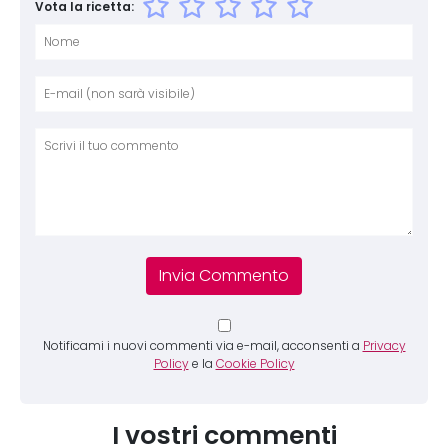
Vota la ricetta:
Nome
E-mai
Sito 
Comm
Notificami i nuovi commenti via e-mail, acconsenti a
Privacy
Policy
e la
Cookie Policy
I vostri commenti