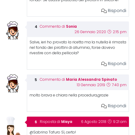
fondo? Se usassi piuttosto dei pirottini in silicone?
Rispondi
Sonia
Commento di
26 Gennaio 2020
2:15 pm
Salve, ieri ho provato la ricetta ma la nutella è rimasta
nel fondo dei pirottini di alluminio, forse dovevo
rivestire con della pellicola?
Rispondi
Maria Alessandra Spinato
Commento di
13 Gennaio 2019
7:40 pm
molto brava e chiara nella procedura,grazie
Rispondi
Misya
Risposta di
6 Agosto 2018
9:21 am
@Sabrina Tafuro Sì, certo!