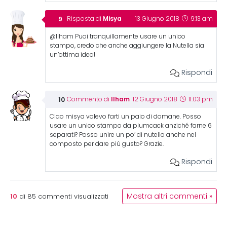
Misya
Risposta di
13 Giugno 2018
9:13 am
@Ilham Puoi tranquillamente usare un unico
stampo, credo che anche aggiungere la Nutella sia
un’ottima idea!
Rispondi
Ilham
Commento di
12 Giugno 2018
11:03 pm
Ciao misya volevo farti un paio di domane. Posso
usare un unico stampo da plumcack anziché farne 6
separati? Posso unire un po’ di nutella anche nel
composto per dare più gusto? Grazie.
Rispondi
10
Mostra altri commenti »
di
85
commenti visualizzati