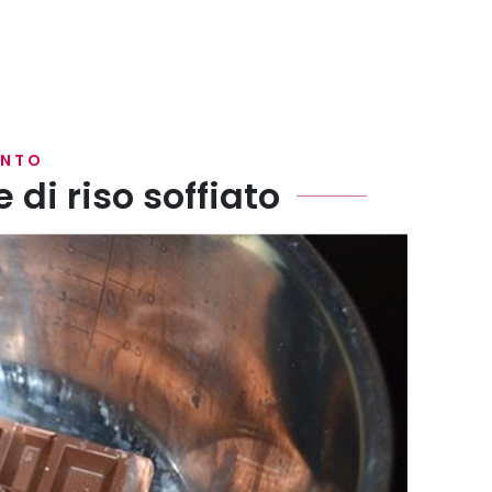
ENTO
 di riso soffiato
occolato con il burro