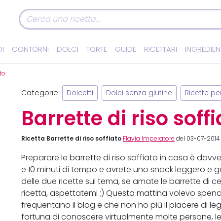
I
CONTORNI
DOLCI
TORTE
GUIDE
RICETTARI
INGREDIEN
ato
Categorie
Dolcetti
Dolci senza glutine
Ricette p
Barrette di riso soff
Ricetta Barrette di riso soffiato
Flavia Imperatore
del 03-07-2014 
Preparare le barrette di riso soffiato in casa è dav
e 10 minuti di tempo e avrete uno snack leggero e g
delle due ricette sul tema, se amate le barrette di ce
ricetta, aspettatemi ;) Questa mattina volevo spe
frequentano il blog e che non ho più il piacere di le
fortuna di conoscere virtualmente molte persone, le