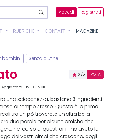
Accedi
Registrati
TI
RUBRICHE
CONTATTI
MAGAZINE
er bambini
Senza glutine
iato
5
/5
VOTA
[Aggiornata il 12-05-2016]
vero una sciocchezza, bastano 3 ingredienti
oloso al tempo stesso. Questa è la prima
reali tra un pò troverete un'altra bella
ndere due parole per alcune amiche che
ggere, nel corso di questi anni ho avuto la
ggo dei vostri bimbi che crescono, degli