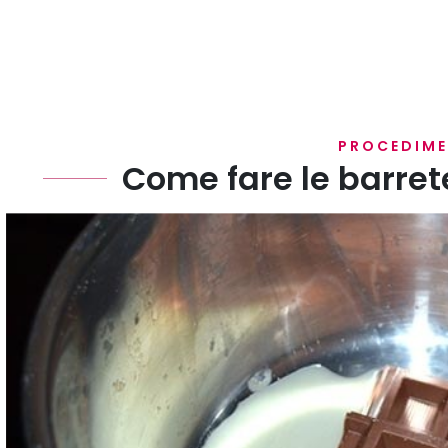
PROCEDIM
Come fare le barrete
In una pentola dal fondo spesso fate sciogliere il ci