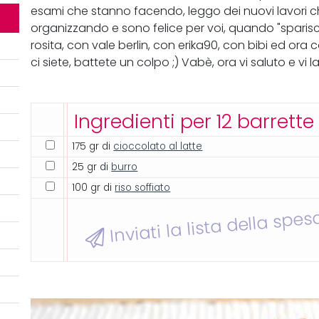
esami che stanno facendo, leggo dei nuovi lavori c
organizzando e sono felice per voi, quando "sparisc
rosita, con vale berlin, con erika90, con bibi ed ora 
ci siete, battete un colpo ;) Vabè, ora vi saluto e vi la
Ingredienti per 12 barrette
175 gr di
cioccolato al latte
25 gr di
burro
100 gr di
riso soffiato
Inviati la lista della spes