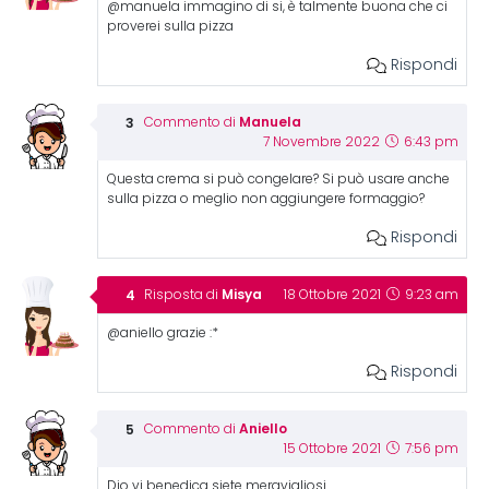
@manuela immagino di si, è talmente buona che ci
proverei sulla pizza
Rispondi
Manuela
Commento di
7 Novembre 2022
6:43 pm
Questa crema si può congelare? Si può usare anche
sulla pizza o meglio non aggiungere formaggio?
Rispondi
Misya
Risposta di
18 Ottobre 2021
9:23 am
@aniello grazie :*
Rispondi
Aniello
Commento di
15 Ottobre 2021
7:56 pm
Dio vi benedica siete meravigliosi