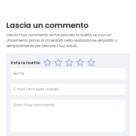
Lascia un commento
Lascia il tuo commento se hai provato la ricetta, se vuoi un
chiarimento prima di cimentarti nella realizzazione del piatto o
semplicemente per lasciare il tuo saluto.
Vota la ricetta:
Nome
E-mai
Sito 
Comm