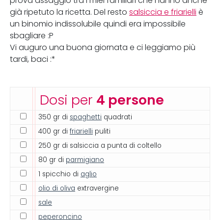
prova assaggio tra i miei familiari che hanno anche
già ripetuto la ricetta. Del resto
salsiccia e friarielli
è
un binomio indissolubile quindi era impossibile
sbagliare :P
Vi auguro una buona giornata e ci leggiamo più
tardi, baci :*
Dosi per
4 persone
350 gr di
spaghetti
quadrati
400 gr di
friarielli
puliti
250 gr di salsiccia a punta di coltello
80 gr di
parmigiano
1 spicchio di
aglio
olio di oliva
extravergine
sale
peperoncino