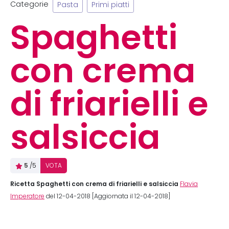
Categorie
Pasta
Primi piatti
Spaghetti
con crema
di friarielli e
salsiccia
5
/5
VOTA
Ricetta Spaghetti con crema di friarielli e salsiccia
Flavia
Imperatore
del 12-04-2018 [Aggiornata il 12-04-2018]