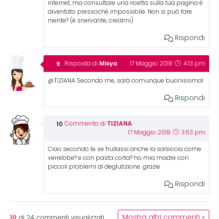
internet, ma consultare una ricetta sulla tua pagina è
diventato pressoché impossibile. Non si può fare
niente? (è snervante, credimi)
Rispondi
Misya
Risposta di
17 Maggio 2018
4:13 pm
@TIZIANA Secondo me, sarà comunque buonissima!
Rispondi
TIZIANA
Commento di
17 Maggio 2018
3:53 pm
Ciao secondo te se frullassi anche la salsiccia come
verrebbe? e con pasta corta? ho mia madre con
piccoli problemi di deglutizione. grazie
Rispondi
10
Mostra altri commenti »
di
24
commenti visualizzati