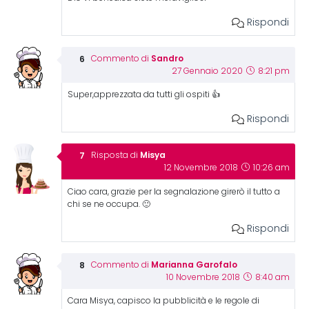
Rispondi
Sandro
Commento di
27 Gennaio 2020
8:21 pm
Super,apprezzata da tutti gli ospiti 👍
Rispondi
Misya
Risposta di
12 Novembre 2018
10:26 am
Ciao cara, grazie per la segnalazione girerò il tutto a
chi se ne occupa. 🙂
Rispondi
Marianna Garofalo
Commento di
10 Novembre 2018
8:40 am
Cara Misya, capisco la pubblicità e le regole di