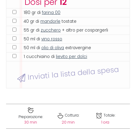
Dosi per
12
180 gr di
farina 00
40 gr di
mandorle
tostate
55 gr di
zucchero
+ altro per cospargerli
50 ml di
vino rosso
50 ml di
olio di oliva
extravergine
1 cucchiaino di
lievito per dolci
Inviati la lista della spesa
Cottura:
Totale:
Preparazione:
30 min
20 min
1 ora