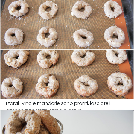
I taralli vino e mandorle sono pronti, lasciateli
almeno intiepidire prima di servirli.