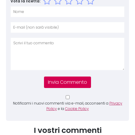
Vota la ricetta:
Nome
E-mai
Sito 
Comm
Notificami i nuovi commenti via e-mail, acconsenti a
Privacy
Policy
e la
Cookie Policy
I vostri commenti