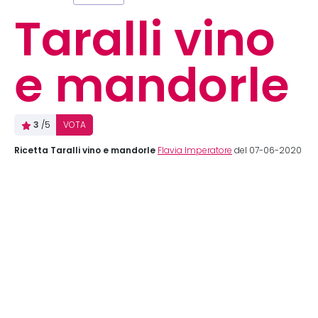
Taralli vino
e mandorle
3
/5
VOTA
Ricetta Taralli vino e mandorle
Flavia Imperatore
del 07-06-2020