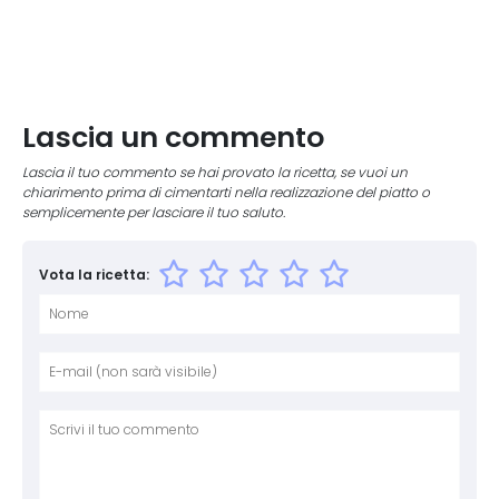
Lascia un commento
Lascia il tuo commento se hai provato la ricetta, se vuoi un
chiarimento prima di cimentarti nella realizzazione del piatto o
semplicemente per lasciare il tuo saluto.
Vota la ricetta:
Nome
E-mai
Sito 
Comm