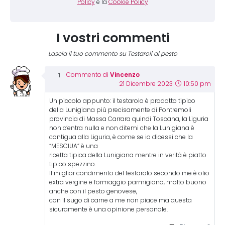
Policy
e la
Cookie Policy
I vostri commenti
Lascia il tuo commento su Testaroli al pesto
Vincenzo
Commento di
21 Dicembre 2023
10:50 pm
Un piccolo appunto: il testarolo è prodotto tipico
della Lunigiana più precisamente di Pontremoli
provincia di Massa Carrara quindi Toscana, la Liguria
non c’entra nulla e non ditemi che la Lunigiana è
contigua alla Liguria, è come se io dicessi che la
“MESCIUA” è una
ricetta tipica della Lunigiana mentre in verità è piatto
tipico spezzino.
Il miglior condimento del testarolo secondo me è olio
extra vergine e formaggio parmigiano, molto buono
anche con il pesto genovese,
con il sugo di carne a me non piace ma questa
sicuramente è una opinione personale.