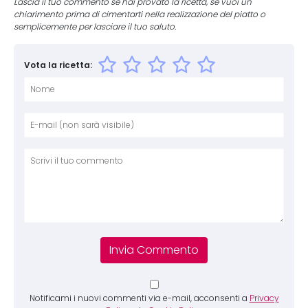
Lascia il tuo commento se hai provato la ricetta, se vuoi un
chiarimento prima di cimentarti nella realizzazione del piatto o
semplicemente per lasciare il tuo saluto.
Vota la ricetta:
Nome
E-mai
Sito 
Comm
Notificami i nuovi commenti via e-mail, acconsenti a
Privacy