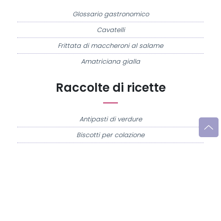
Glossario gastronomico
Cavatelli
Frittata di maccheroni al salame
Amatriciana gialla
Raccolte di ricette
Antipasti di verdure
Biscotti per colazione
Cornetti fatti in casa
Crostatine di mele
Le immagini e le ricette di cucina pubblicate sul sito sono di proprietà di
Flavia
Imperatore
e sono protette dalla legge sul diritto d'autore n. 633/1941 e successive
modifiche.
Misya.info è un sito della
Misya S.r.l. unipersonale
- P.IVA 07248321213 - Napoli -