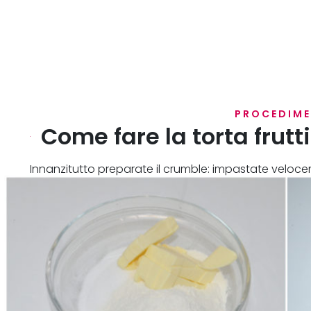
PROCEDIM
Come fare la torta frutt
Innanzitutto preparate il crumble: impastate veloceme
coprite con pellicola e fate riposare in frigo per alm