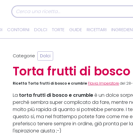
I
CONTORNI
DOLCI
TORTE
GUIDE
RICETTARI
INGREDIEN
e
Categorie
Dolci
Torta frutti di bosc
Ricetta Torta frutti di bosco e crumble
Flavia Imperatore
del 28
torta frutti di bosco e crumble
La
è un dolce sorpr
perché sembra super complicato da fare, mentre non 
molto più rapida di quanto si potrebbe pensare. I te
questo sì, ma nel frattempo potete fare come me e a
preferisco tenere sempre in ordine, già pronta per l
l'ispirazione giusta ;-)