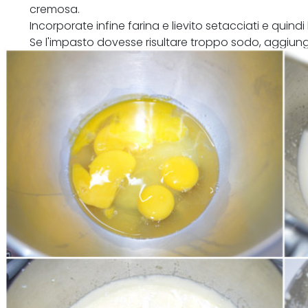
cremosa.
Incorporate infine farina e lievito setacciati e quindi
Se l'impasto dovesse risultare troppo sodo, aggiung
considerate che dovrebbe risultare un po' denso, no