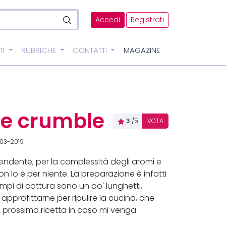
Accedi
Registrati
TI
RUBRICHE
CONTATTI
MAGAZINE
o e crumble
3
/5
VOTA
-03-2019
endente, per la complessità degli aromi e
lo è per niente. La preparazione è infatti
mpi di cottura sono un po' lunghetti,
pprofittarne per ripulire la cucina, che
a prossima ricetta in caso mi venga