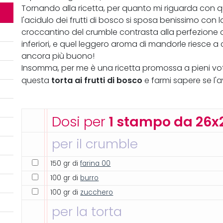
Tornando alla ricetta, per quanto mi riguarda con ques
l'acidulo dei frutti di bosco si sposa benissimo con la 
croccantino del crumble contrasta alla perfezione con
inferiori, e quel leggero aroma di mandorle riesce 
ancora più buono!
Insomma, per me è una ricetta promossa a pieni vot
torta ai frutti di bosco
questa
e farmi sapere se l'
Dosi per
1 stampo da 26x
per il crumble
150 gr di
farina 00
100 gr di
burro
100 gr di
zucchero
per la torta