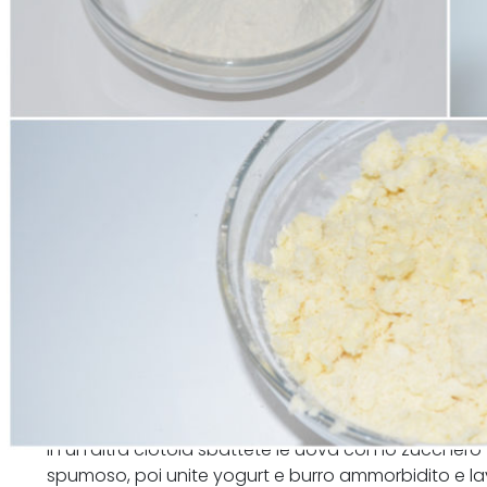
In un'altra ciotola sbattete le uova con lo zuccher
spumoso, poi unite yogurt e burro ammorbidito e l