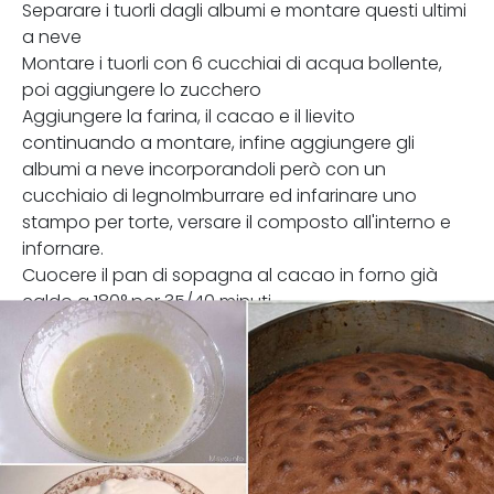
Separare i tuorli dagli albumi e montare questi ultimi
a neve
Montare i tuorli con 6 cucchiai di acqua bollente,
poi aggiungere lo zucchero
Aggiungere la farina, il cacao e il lievito
continuando a montare, infine aggiungere gli
albumi a neve incorporandoli però con un
cucchiaio di legnoImburrare ed infarinare uno
stampo per torte, versare il composto all'interno e
infornare.
Cuocere il pan di sopagna al cacao in forno già
caldo a 180° per 35/40 minuti