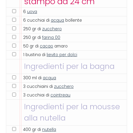
stampo da 24 cm
6
uova
6 cucchiai di
acqua
bollente
250 gr di
zucchero
250 gr di
farina 00
50 gr di
cacao
amaro
1 bustina di
lievito per dolci
Ingredienti per la bagna
300 ml di
acqua
3 cucchiaini di
zucchero
3 cucchiai di
cointreau
Ingredienti per la mousse
alla nutella
400 gr di
nutella