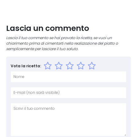
Lascia un commento
Lascia il tuo commento se hai provato la ricetta, se vuoi un
chiarimento prima di cimentarti nella realizzazione del piatto o
semplicemente per lasciare il tuo saluto.
Vota la ricetta:
Nome
E-mai
Sito 
Comm