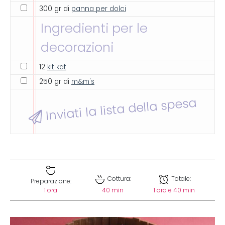
300 gr di
panna per dolci
Ingredienti per le
decorazioni
12
kit kat
250 gr di
m&m's
Inviati la lista della spesa
Cottura:
Totale:
Preparazione:
1 ora
40 min
1 ora e 40 min