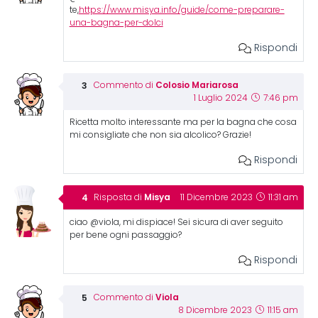
te,
https://www.misya.info/guide/come-preparare-
una-bagna-per-dolci
Rispondi
Colosio Mariarosa
Commento di
1 Luglio 2024
7:46 pm
Ricetta molto interessante ma per la bagna che cosa
mi consigliate che non sia alcolico? Grazie!
Rispondi
Misya
Risposta di
11 Dicembre 2023
11:31 am
ciao @viola, mi dispiace! Sei sicura di aver seguito
per bene ogni passaggio?
Rispondi
Viola
Commento di
8 Dicembre 2023
11:15 am