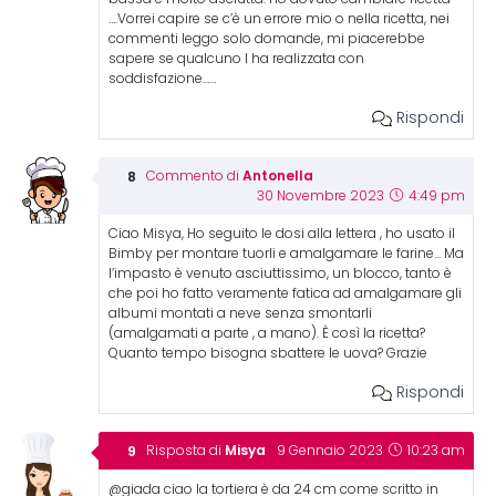
….Vorrei capire se c’è un errore mio o nella ricetta, nei
commenti leggo solo domande, mi piacerebbe
sapere se qualcuno l ha realizzata con
soddisfazione……
Rispondi
Antonella
Commento di
30 Novembre 2023
4:49 pm
Ciao Misya, Ho seguito le dosi alla lettera , ho usato il
Bimby per montare tuorli e amalgamare le farine… Ma
l’impasto è venuto asciuttissimo, un blocco, tanto è
che poi ho fatto veramente fatica ad amalgamare gli
albumi montati a neve senza smontarli
(amalgamati a parte , a mano). È così la ricetta?
Quanto tempo bisogna sbattere le uova? Grazie
Rispondi
Misya
Risposta di
9 Gennaio 2023
10:23 am
@giada ciao la tortiera è da 24 cm come scritto in