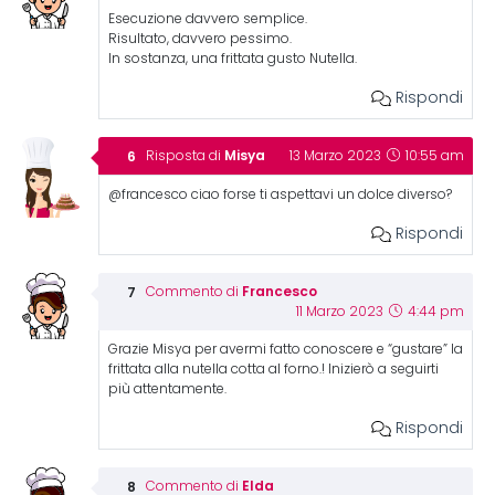
Esecuzione davvero semplice.
Risultato, davvero pessimo.
In sostanza, una frittata gusto Nutella.
Rispondi
Misya
Risposta di
13 Marzo 2023
10:55 am
@francesco ciao forse ti aspettavi un dolce diverso?
Rispondi
Francesco
Commento di
11 Marzo 2023
4:44 pm
Grazie Misya per avermi fatto conoscere e “gustare” la
frittata alla nutella cotta al forno.! Inizierò a seguirti
più attentamente.
Rispondi
Elda
Commento di