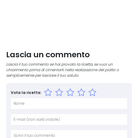
Lascia un commento
Lascia il tuo commento se hai provato la ricetta, se vuoi un
chiarimento prima di cimentarti nella realizzazione del piatto o
semplicemente per lasciare il tuo saluto.
Vota la ricetta:
Nome
E-mai
Sito 
Comm