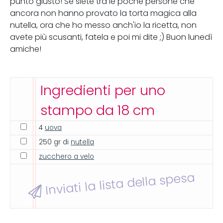
punto giusto! Se siete tra le poche persone che
ancora non hanno provato la torta magica alla
nutella, ora che ho messo anch'io la ricetta, non
avete più scusanti, fatela e poi mi dite ;) Buon lunedì
amiche!
Ingredienti per uno
stampo da 18 cm
4
uova
250 gr di
nutella
zucchero a velo
Inviati la lista della spesa