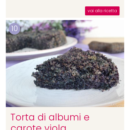
vai alla ricetta
10
Torta di albumi e
carote viola