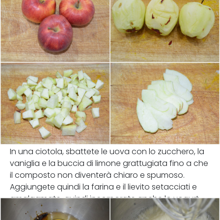
In una ciotola, sbattete le uova con lo zucchero, la
vaniglia e la buccia di limone grattugiata fino a che
il composto non diventerà chiaro e spumoso.
Aggiungete quindi la farina e il lievito setacciati e
amalgamate, quindi incorporate anche lo yogurt .