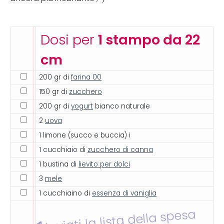
Dosi per
1 stampo da 22
cm
200 gr di
farina 00
150 gr di
zucchero
200 gr di
yogurt
bianco naturale
2
uova
1 limone (succo e buccia) i
1 cucchiaio di
zucchero di canna
1 bustina di
lievito per dolci
3
mele
1 cucchiaino di
essenza di vaniglia
Inviati la lista della spesa