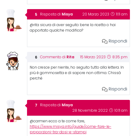
Misya
Risposta di
20 Marzo 2023
11:11 am
@rita sicura di aver seguito bene la ricetta o hai
apportato qualche modifica?
Rispondi
Rita
Commento di
15 Marzo 2023
8:35 pm
Non cresce per niente, ho seguito tutto alla lettera. In
più è gommosetta e di sapore non ottima. Chissà
perché
Rispondi
Misya
Risposta di
28 Novembre 2022
10:11 am
@carmen ecco a te come fare,
https://www.misya.info/guide/come-fare-le-
proporzioni-tra-dosi-e-stampi