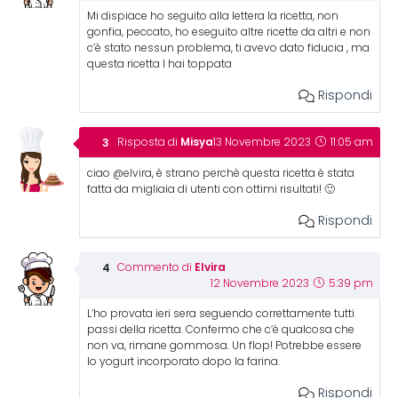
Mi dispiace ho seguito alla lettera la ricetta, non
gonfia, peccato, ho eseguito altre ricette da altri e non
c’è stato nessun problema, ti avevo dato fiducia , ma
questa ricetta l hai toppata
Rispondi
Misya
Risposta di
13 Novembre 2023
11:05 am
ciao @elvira, è strano perchè questa ricetta è stata
fatta da migliaia di utenti con ottimi risultati! 🙂
Rispondi
Elvira
Commento di
12 Novembre 2023
5:39 pm
L’ho provata ieri sera seguendo correttamente tutti
passi della ricetta. Confermo che c’è qualcosa che
non va, rimane gommosa. Un flop! Potrebbe essere
lo yogurt incorporato dopo la farina.
Rispondi