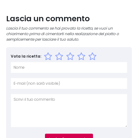
Lascia un commento
Lascia il tuo commento se hai provato la ricetta, se vuoi un
chiarimento prima di cimentarti nella realizzazione del piatto o
semplicemente per lasciare il tuo saluto.
Vota la ricetta:
Nome
E-mai
Sito 
Comm