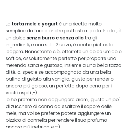
torta mele e yogurt
La
è una ricetta molto
semplice da fare e anche piuttosto rapida. Inoltre, è
senza burro e senza olio
un dolce
tra gli
ingredienti, e con solo 2 uova, è anche piuttosto
leggera. Nonostante ciò, otterrete un dolce umido e
soffice, assolutamente perfetto per proporre una
merenda sana e gustosa, insieme a una bella tazza
di tè, o, specie se accompagnato da una bella
pallina di gelato alla vaniglia, giusto per renderlo
ancora più goloso, un perfetto dopo cena per i
vostri ospiti ;-)
Io ho preferito non aggiungere aromi, giusto un po'
di zucchero di canna ad esaltare il sapore delle
mele, ma voi se preferite potete aggiungere un
pizzico di cannella per rendere il suo profumo
ancora più inebriante ;-)