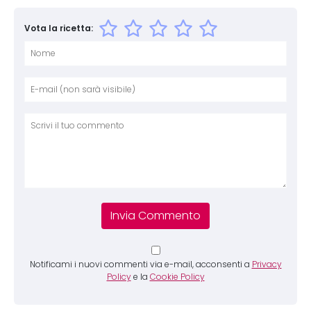
Vota la ricetta:
Nome
E-mai
Sito 
Comm
Notificami i nuovi commenti via e-mail, acconsenti a
Privacy
Policy
e la
Cookie Policy