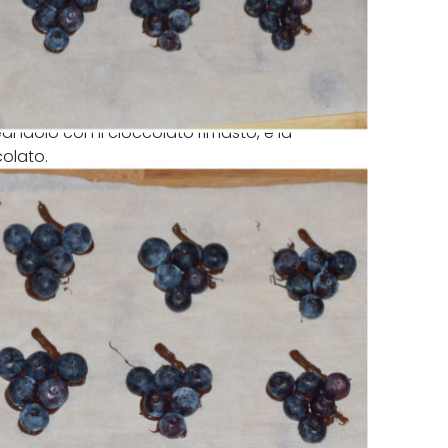
eandolo con il cioccolato rimasto, e la
colato.