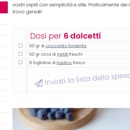
vostri ospiti con semplicità e stile. Praticamente dei m
trovo geniali!
Dosi per
6 dolcetti
50 gr di
cioccolato fondente
50 gr circa di
mirtilli
freschi
6 foglioline di
basilico
fresco
Inviati la lista della spes