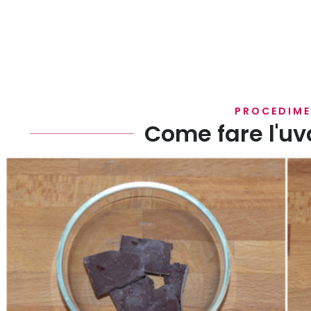
PROCEDIM
Come fare l'uva
Innanzitutto spezzettate il cioccolato e sciogliete