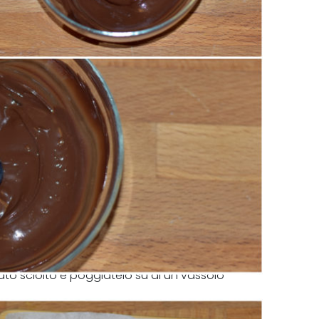
olato sciolto e poggiatelo su di un vassoio
ppolini di uva come ho fatto io.