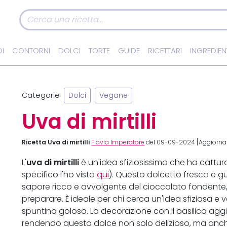
I
CONTORNI
DOLCI
TORTE
GUIDE
RICETTARI
INGREDIEN
Categorie
Dolci
Vegane
Uva di mirtilli
Ricetta Uva di mirtilli
Flavia Imperatore
del 09-09-2024 [Aggiornat
uva di mirtilli
L'
è un'idea sfiziosissima che ha catturat
specifico l'ho vista
qui
). Questo dolcetto fresco e gus
sapore ricco e avvolgente del cioccolato fondente, c
preparare. È ideale per chi cerca un'idea sfiziosa 
spuntino goloso. La decorazione con il basilico aggi
rendendo questo dolce non solo delizioso, ma anche 