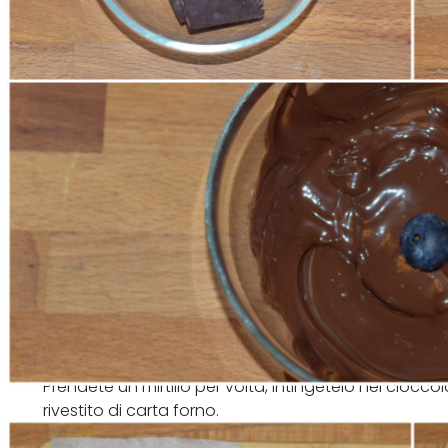
Prendete un mirtillo per volta, intingetelo nel ciocc
rivestito di carta forno.
Posizionate i mirtilli in modo da formare dei mini gra