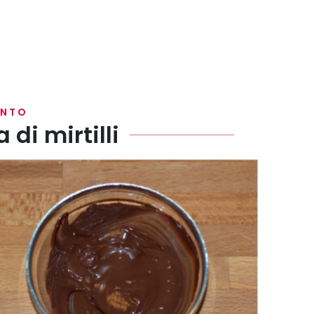
ENTO
 di mirtilli
lo a bagnomaria o in microonde.