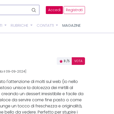
Accedi
Registrati
TI
RUBRICHE
CONTATTI
MAGAZINE
3
/5
VOTA
a il 09-09-2024]
o l'attenzione di molti sul web (io nello
toso unisce la dolcezza dei mirtilli al
reando un dessert irresistibile e facile da
e veloce da servire come fine pasto o come
unge un tocco di freschezza e originalità,
bello da vedere. Perfetto per stupire i