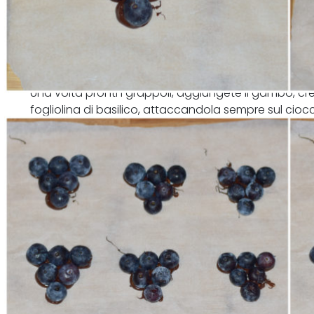
Una volta pronti i grappoli, aggiungete il gambo, cr
fogliolina di basilico, attaccandola sempre sul cioc
Lasciate quindi solidificare.