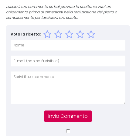
Lascia il tuo commento se hai provato la ricetta, se vuoi un
chiarimento prima di cimentarti nella realizzazione del piatto o
semplicemente per lasciare il tuo saluto.
Vota la ricetta:
Nome
E-mai
Sito 
Comm