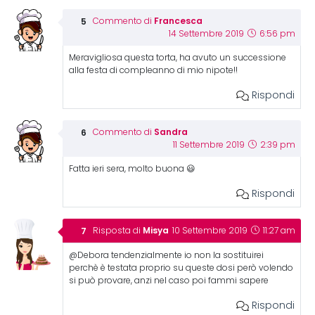
Francesca
Commento di
14 Settembre 2019
6:56 pm
Meravigliosa questa torta, ha avuto un successione
alla festa di compleanno di mio nipote!!
Rispondi
Sandra
Commento di
11 Settembre 2019
2:39 pm
Fatta ieri sera, molto buona 😃
Rispondi
Misya
Risposta di
10 Settembre 2019
11:27 am
@Debora tendenzialmente io non la sostituirei
perchè è testata proprio su queste dosi però volendo
si può provare, anzi nel caso poi fammi sapere
Rispondi