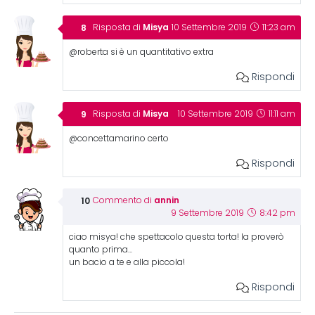
Misya
Risposta di
10 Settembre 2019
11:23 am
@roberta si è un quantitativo extra
Rispondi
Misya
Risposta di
10 Settembre 2019
11:11 am
@concettamarino certo
Rispondi
annin
Commento di
9 Settembre 2019
8:42 pm
ciao misya! che spettacolo questa torta! la proverò
quanto prima…
un bacio a te e alla piccola!
Rispondi