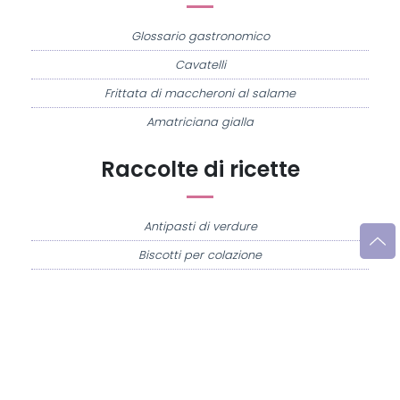
Glossario gastronomico
Cavatelli
Frittata di maccheroni al salame
Amatriciana gialla
Raccolte di ricette
Antipasti di verdure
Biscotti per colazione
Cornetti fatti in casa
Crostatine di mele
Le immagini e le ricette di cucina pubblicate sul sito sono di proprietà di
Flavia
Imperatore
e sono protette dalla legge sul diritto d'autore n. 633/1941 e successive
modifiche.