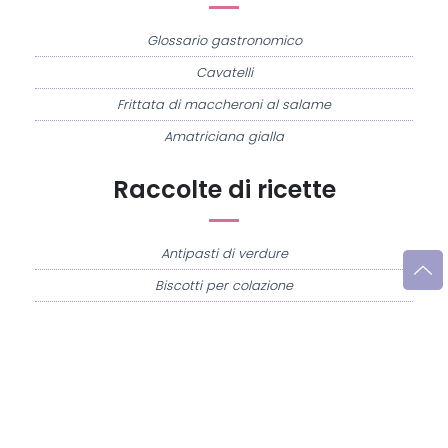
Glossario gastronomico
Cavatelli
Frittata di maccheroni al salame
Amatriciana gialla
Raccolte di ricette
Antipasti di verdure
Biscotti per colazione
Cornetti fatti in casa
Crostatine di mele
Le immagini e le ricette di cucina pubblicate sul sito sono di proprietà di
Flavia
Imperatore
e sono protette dalla legge sul diritto d'autore n. 633/1941 e successive
modifiche.