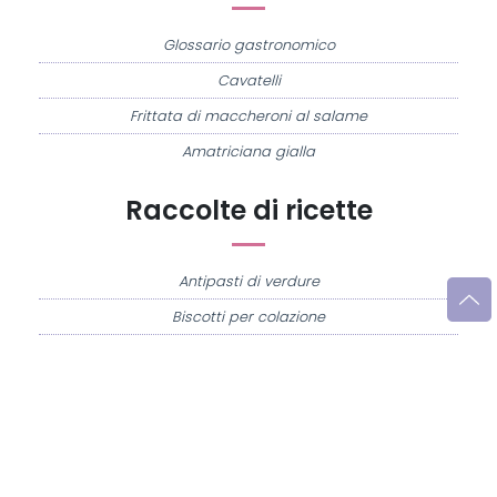
Glossario gastronomico
Cavatelli
Frittata di maccheroni al salame
Amatriciana gialla
Raccolte di ricette
Antipasti di verdure
Biscotti per colazione
Cornetti fatti in casa
Crostatine di mele
Le immagini e le ricette di cucina pubblicate sul sito sono di proprietà di
Flavia
Imperatore
e sono protette dalla legge sul diritto d'autore n. 633/1941 e successive
modifiche.