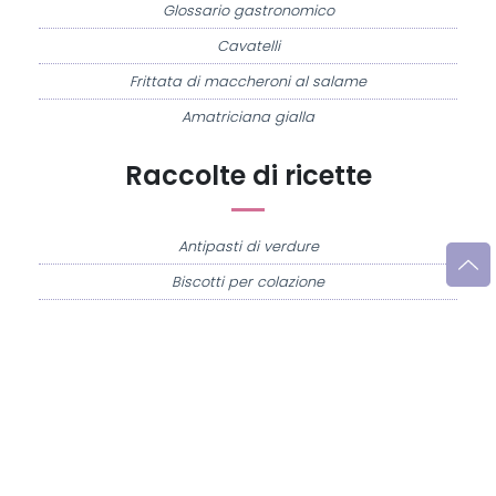
Glossario gastronomico
Cavatelli
Frittata di maccheroni al salame
Amatriciana gialla
Raccolte di ricette
Antipasti di verdure
Biscotti per colazione
Cornetti fatti in casa
Crostatine di mele
Le immagini e le ricette di cucina pubblicate sul sito sono di proprietà di
Flavia
Imperatore
e sono protette dalla legge sul diritto d'autore n. 633/1941 e successive
modifiche.
Misya.info è un sito della
Misya S.r.l. unipersonale
- P.IVA 07248321213 - Napoli -
Leggi la
Privacy Policy