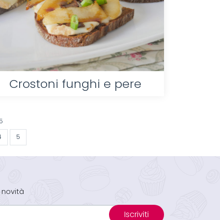
Crostoni funghi e pere
5
4
5
 novità
Iscriviti