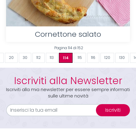
Cornettone salato
Pagina 114 di 152
20
30
112
113
114
115
116
120
130
1
Iscriviti alla Newsletter
Iscriviti alla mia newsletter per essere sempre informati
sulle ultime novità
Iscriviti