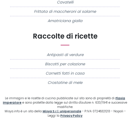
Cavatelli
Frittata di maccheroni al salame
Amatriciana gialla
Raccolte di ricette
Antipasti di verdure
Biscotti per colazione
Cornetti fatti in casa
Crostatine di mele
Le immagini e le ricette di cucina pubblicate sul sito sono di proprietà di
Flavia
Imperatore
e sono protette dalla legge sul diritto d'autore n. 633/1941 e successive
modifiche.
Misya.info è un sito della
Misya S.r.l. unipersonale
- P.IVA 07248321213 - Napoli -
Leggi la
Privacy Policy