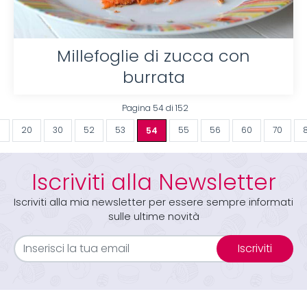
Millefoglie di zucca con
burrata
Pagina 54 di 152
0
20
30
52
53
54
55
56
60
70
Iscriviti alla Newsletter
Iscriviti alla mia newsletter per essere sempre informati
sulle ultime novità
Iscriviti