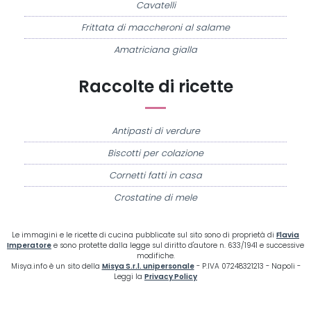
Cavatelli
Frittata di maccheroni al salame
Amatriciana gialla
Raccolte di ricette
Antipasti di verdure
Biscotti per colazione
Cornetti fatti in casa
Crostatine di mele
Le immagini e le ricette di cucina pubblicate sul sito sono di proprietà di
Flavia
Imperatore
e sono protette dalla legge sul diritto d'autore n. 633/1941 e successive
modifiche.
Misya.info è un sito della
Misya S.r.l. unipersonale
- P.IVA 07248321213 - Napoli -
Leggi la
Privacy Policy