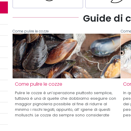
Guide di 
Come pulire le cozze
Come 
Come pulire le cozze
Com
Pulire le cozze è un’operazione piuttosto semplice,
In q
tuttavia è una di quelle che dobbiamo eseguire con
pesc
maggior pignoleria possibile al fine di ridurre al
dei 
minimo i rischi legati, appunto, all’ igiene di questi
pes
molluschi. Le cozze da sempre sono considerate
pesc