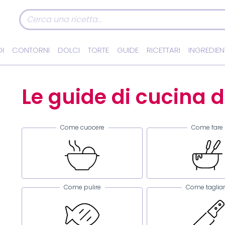
I
CONTORNI
DOLCI
TORTE
GUIDE
RICETTARI
INGREDIEN
Le guide di cucina d
Come cuocere
Come fare
Come pulire
Come taglia