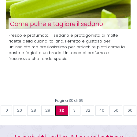
Come pulire e tagliare il sedano
Fresco e profumato, il sedano è protagonista di molte
ricette della cucina italiana. Perfetto e gustoso per
un’insalata ma preziosissimo per arricchire piatti come la
pasta e fagioli o un brodo. Un tocco di profumo e
freschezza che rende speciali
Pagina 30 di 69
10
20
28
29
30
31
32
40
50
60