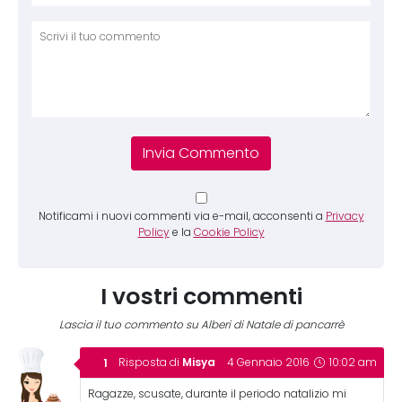
Comm
Notificami i nuovi commenti via e-mail, acconsenti a
Privacy
Policy
e la
Cookie Policy
I vostri commenti
Lascia il tuo commento su Alberi di Natale di pancarrè
Misya
Risposta di
4 Gennaio 2016
10:02 am
Ragazze, scusate, durante il periodo natalizio mi