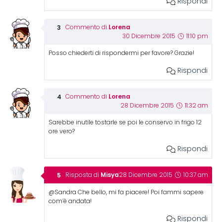
Rispondi
Lorena
Commento di
30 Dicembre 2015
11:10 pm
Posso chiederti di rispondermi per favore? Grazie!
Rispondi
Lorena
Commento di
28 Dicembre 2015
11:32 am
Sarebbe inutile tostarle se poi le conservo in frigo 12
ore vero?
Rispondi
Misya
Risposta di
28 Dicembre 2015
10:37 am
@Sandra Che bello, mi fa piacere! Poi fammi sapere
com’è andata!
Rispondi