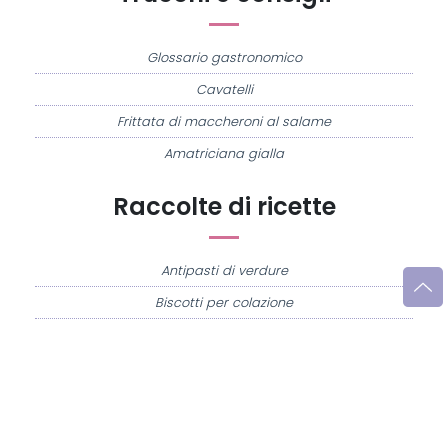
Glossario gastronomico
Cavatelli
Frittata di maccheroni al salame
Amatriciana gialla
Raccolte di ricette
Antipasti di verdure
Biscotti per colazione
Cornetti fatti in casa
Crostatine di mele
Le immagini e le ricette di cucina pubblicate sul sito sono di proprietà di
Flavia
Imperatore
e sono protette dalla legge sul diritto d'autore n. 633/1941 e successive