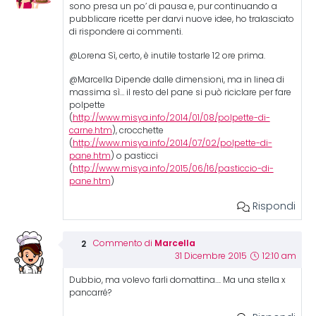
sono presa un po’ di pausa e, pur continuando a
pubblicare ricette per darvi nuove idee, ho tralasciato
di rispondere ai commenti.
@Lorena Sì, certo, è inutile tostarle 12 ore prima.
@Marcella Dipende dalle dimensioni, ma in linea di
massima sì… il resto del pane si può riciclare per fare
polpette
(
http://www.misya.info/2014/01/08/polpette-di-
carne.htm
), crocchette
(
http://www.misya.info/2014/07/02/polpette-di-
pane.htm
) o pasticci
(
http://www.misya.info/2015/06/16/pasticcio-di-
pane.htm
)
Rispondi
Marcella
Commento di
31 Dicembre 2015
12:10 am
Dubbio, ma volevo farli domattina…. Ma una stella x
pancarré?