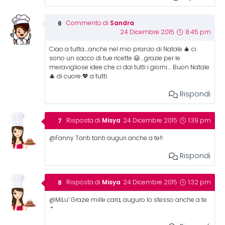
Sandra
Commento di
24 Dicembre 2015
8:45 pm
Ciao a tutta….anche nel mio pranzo di Natale 🎄 ci
sono un sacco di tue ricette 😃….grazie per le
meravigliose idee che ci dai tutti i giorni…. Buon Natale
🎄 di cuore 💖 a tutti
Rispondi
Misya
Risposta di
24 Dicembre 2015
1:39 pm
@Fanny Tanti tanti auguri anche a te!!
Rispondi
Misya
Risposta di
24 Dicembre 2015
1:32 pm
@MiLu’ Grazie mille cara, auguro lo stesso anche a te
:*