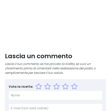
Lascia un commento
Lascia il tuo commento se hai provato la ricetta, se vuoi un
chiarimento prima di cimentarti nella realizzazione del piatto o
semplicemente per lasciare il tuo saluto.
Vota la ricetta:
Nome
E-mai
Sito 