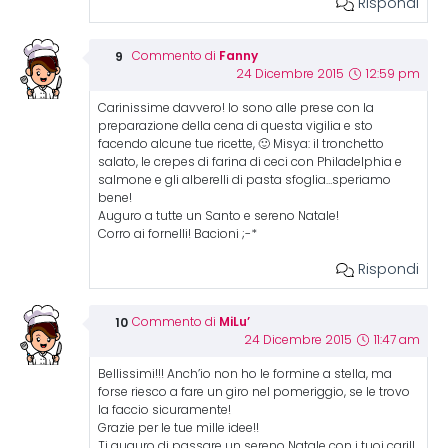
Rispondi
Fanny
Commento di
24 Dicembre 2015
12:59 pm
Carinissime davvero! Io sono alle prese con la
preparazione della cena di questa vigilia e sto
facendo alcune tue ricette, 🙂 Misya: il tronchetto
salato, le crepes di farina di ceci con Philadelphia e
salmone e gli alberelli di pasta sfoglia…speriamo
bene!
Auguro a tutte un Santo e sereno Natale!
Corro ai fornelli! Bacioni ;-*
Rispondi
MiLu’
Commento di
24 Dicembre 2015
11:47 am
Bellissimi!!! Anch’io non ho le formine a stella, ma
forse riesco a fare un giro nel pomeriggio, se le trovo
la faccio sicuramente!
Grazie per le tue mille idee!!
Ti auguro di passare un sereno Natale con i tuoi cari!!