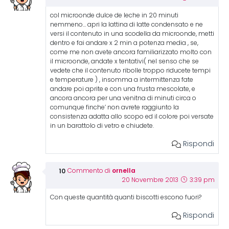
col microonde dulce de leche in 20 minuti
nemmeno… apri la lattina di latte condensato e ne
versi il contenuto in una scodella da microonde, metti
dentro e fai andare x 2 min a potenza media , se,
come me non avete ancora familiarizzato molto con
il microonde, andate x tentativi( nel senso che se
vedete che il contenuto ribolle troppo riducete tempi
e temperature ) , insomma a intermittenza fate
andare poi aprite e con una frusta mescolate, e
ancora ancora per una venitna di minuti circa o
comunque finche’ non avrete raggiunto la
consistenza adatta allo scopo ed il colore poi versate
in un barattolo di vetro e chiudete.
Rispondi
ornella
Commento di
20 Novembre 2013
3:39 pm
Con queste quantità quanti biscotti escono fuori?
Rispondi