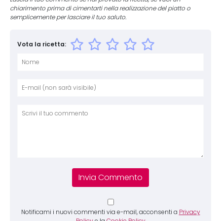
chiarimento prima di cimentarti nella realizzazione del piatto o
semplicemente per lasciare il tuo saluto.
Vota la ricetta:
Nome
E-mai
Sito 
Comm
Notificami i nuovi commenti via e-mail, acconsenti a
Privacy
Policy
e la
Cookie Policy