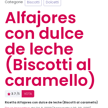
Categorie
Biscotti
Dolcetti
Alfajores
con dulce
de leche
(Biscotti al
caramello)
3.7
/5
VOTA
Ricetta Alfajores con dulce de leche (Biscotti al caramello)