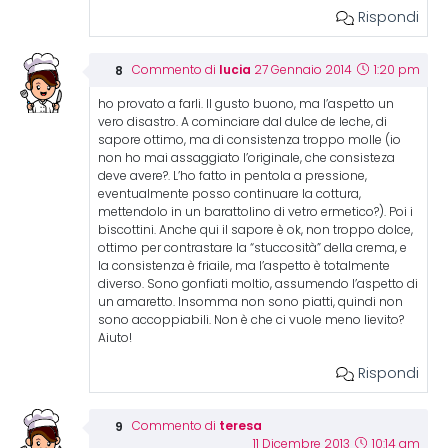
Rispondi
lucia
Commento di
27 Gennaio 2014
1:20 pm
ho provato a farli. Il gusto buono, ma l’aspetto un
vero disastro. A cominciare dal dulce de leche, di
sapore ottimo, ma di consistenza troppo molle (io
non ho mai assaggiato l’originale, che consisteza
deve avere?. L’ho fatto in pentola a pressione,
eventualmente posso continuare la cottura,
mettendolo in un barattolino di vetro ermetico?). Poi i
biscottini. Anche qui il sapore è ok, non troppo dolce,
ottimo per contrastare la “stuccosità” della crema, e
la consistenza è friaile, ma l’aspetto è totalmente
diverso. Sono gonfiati moltio, assumendo l’aspetto di
un amaretto. Insomma non sono piatti, quindi non
sono accoppiabili. Non è che ci vuole meno lievito?
Aiuto!
Rispondi
teresa
Commento di
11 Dicembre 2013
10:14 am