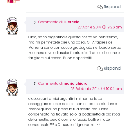
Rispondi
Lucrecia
Commento di
27 Aprile 2014
9:26 am
Ciao, sono argentina e questa ricetta va benissimo,
ma mi permettete dire una cosa? Gli Alfajores de
Maizena sono con cocco grattugiato nel bordo senza
zucchero a velo. Lasciar fuoriuscire il dulce de leche e
far girare sul cocco. Buon appetito!!!!
Rispondi
maria chiara
Commento di
18 Febbraio 2014
10:04 pm
ciao, alcuni amici argentini mi hanno fatto
assaggiare questo dolce e non ne posso piu fare a
meno! quindi ho preso la tua ricetta ma il latte
condensato ho trovato solo la bottiglietta di plastica
della nestlè, perciò come lo faccio bollire il latte
condensato??? o.O …scusa l’ ignoranza! >.<