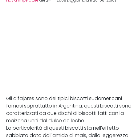
Flavia Imperatore
del 24-11-2008 [Aggiornata il 28-08-2018]
Gli alfajores sono dei tipici biscotti sudamericani
famosi soprattutto in Argentina; questi biscotti sono
caratterizzati da due dischi di biscotti fatti con la
maizena uniti dal dulce de leche.
La particolarità di questi biscotti sta nell'effetto
sabbiato dato dall'amido di mais, dalla leggerezza