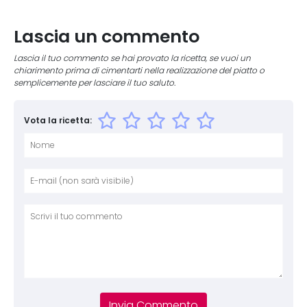
Lascia un commento
Lascia il tuo commento se hai provato la ricetta, se vuoi un
chiarimento prima di cimentarti nella realizzazione del piatto o
semplicemente per lasciare il tuo saluto.
Vota la ricetta:
Nome
E-mai
Sito 
Comm