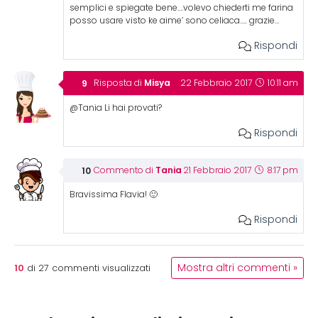
semplici e spiegate bene….volevo chiederti me farina
posso usare visto ke aime’ sono celiaca….. grazie…
Rispondi
Misya
Risposta di
22 Febbraio 2017
10:11 am
@Tania Li hai provati?
Rispondi
Tania
Commento di
21 Febbraio 2017
8:17 pm
Bravissima Flavia! 🙂
Rispondi
10
Mostra altri commenti »
di
27
commenti visualizzati