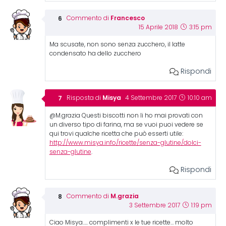
Francesco
Commento di
15 Aprile 2018
3:15 pm
Ma scusate, non sono senza zucchero, il latte
condensato ha dello zucchero
Rispondi
Misya
Risposta di
4 Settembre 2017
10:10 am
@M.grazia Questi biscotti non li ho mai provati con
un diverso tipo di farina, ma se vuoi puoi vedere se
qui trovi qualche ricetta che può esserti utile:
http://www.misya.info/ricette/senza-glutine/dolci-
senza-glutine
.
Rispondi
M.grazia
Commento di
3 Settembre 2017
1:19 pm
Ciao Misya….. complimenti x le tue ricette… molto