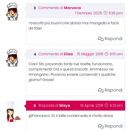
Marusca
Commento di
7 Gennaio 2025
11:36 pm
I biscotti più buoni che abbia mai mangiato e facili
da fare!
Rispondi
Elisa
Commento di
15 Maggio 2018
9:10 am
Ciao! Sto provando tante tue ricette, funzionano,
complimenti! Ora x questi biscotti.. Ammesso ne
rimangano.. Possono essere conservati x qualche
giorno? Grazie!
Rispondi
Misya
Risposta di
16 Aprile 2018
9:21 am
@Francesco Sì, il latte condensato è molto dolce.
Rispondi