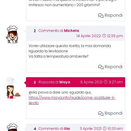
rinfresco non aumentano i 200 grammi?
Rispondi
Michela
Commento di
14 Aprile 2022
12:39 pm
Vorrei utilizzare questa ricetta, la mia domanda
riguarda la lievitazione
Va fatta a temperatura ambiente?
Rispondi
Misya
Risposta di
6 Aprile 2021
9:27 am
@ilia prova a dare uno sguardo qui,
https://www.misya.info/guide/come-sostituire-il-
lievito
Rispondi
Ilia
Commento di
3 Aprile 2021
10:33 am