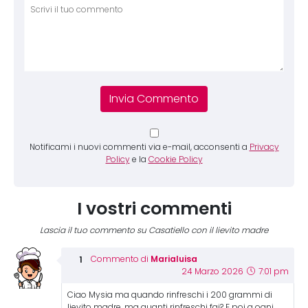
Comm
Notificami i nuovi commenti via e-mail, acconsenti a
Privacy
Policy
e la
Cookie Policy
I vostri commenti
Lascia il tuo commento su Casatiello con il lievito madre
Marialuisa
Commento di
24 Marzo 2026
7:01 pm
Ciao Mysia ma quando rinfreschi i 200 grammi di
lievito madre, ma quanti rinfreschi fai? E poi a ogni