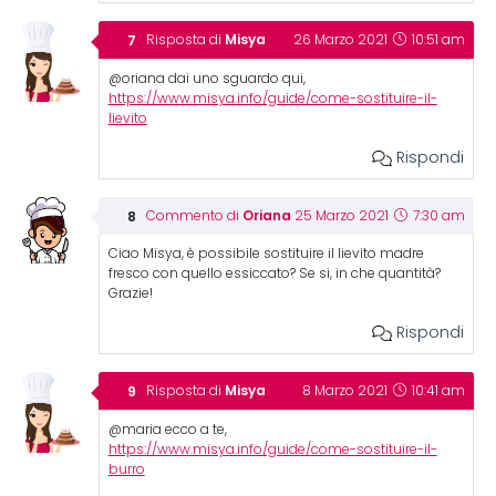
Misya
Risposta di
26 Marzo 2021
10:51 am
@oriana dai uno sguardo qui,
https://www.misya.info/guide/come-sostituire-il-
lievito
Rispondi
Oriana
Commento di
25 Marzo 2021
7:30 am
Ciao Misya, è possibile sostituire il lievito madre
fresco con quello essiccato? Se si, in che quantità?
Grazie!
Rispondi
Misya
Risposta di
8 Marzo 2021
10:41 am
@maria ecco a te,
https://www.misya.info/guide/come-sostituire-il-
burro