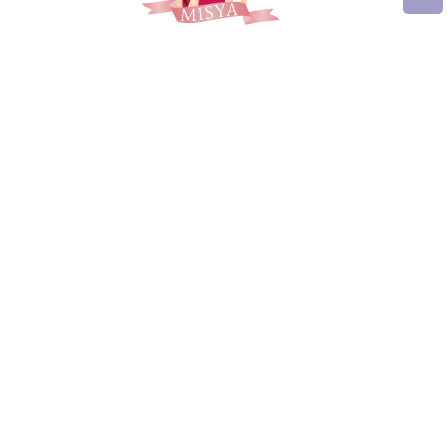
Seguimi sui social
Trucchi e consigli
Glossario gastronomico
Cavatelli
Frittata di maccheroni al salame
Amatriciana gialla
Raccolte di ricette