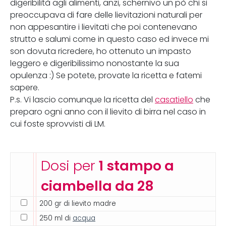
digeribilità agli alimenti, anzi, schernivo un pò chi si
preoccupava di fare delle lievitazioni naturali per
non appesantire i lievitati che poi contenevano
strutto e salumi come in questo caso ed invece mi
son dovuta ricredere, ho ottenuto un impasto
leggero e digeribilissimo nonostante la sua
opulenza :) Se potete, provate la ricetta e fatemi
sapere.
P.s. Vi lascio comunque la ricetta del
casatiello
che
preparo ogni anno con il lievito di birra nel caso in
cui foste sprovvisti di LM.
Dosi per
1 stampo a
ciambella da 28
200 gr di lievito madre
250 ml di
acqua