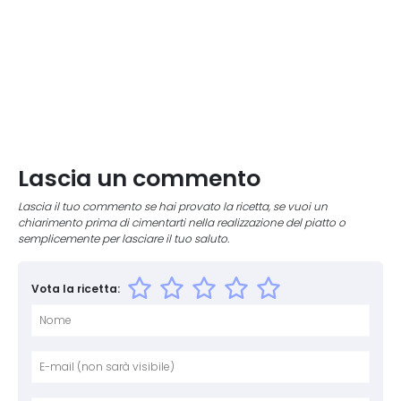
Lascia un commento
Lascia il tuo commento se hai provato la ricetta, se vuoi un
chiarimento prima di cimentarti nella realizzazione del piatto o
semplicemente per lasciare il tuo saluto.
Vota la ricetta:
Nome
E-mai
Sito 