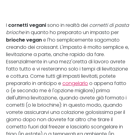
cornetti vegani
I
sono in realtà dei
cornetti di pasta
brioche
in quanto ho preparato un impasto per
brioche vegan
e l'ho semplicemente sagomato
creando dei croissant. L'impasto è molto semplice e,
lievitazione a parte, anche rapido da fare.
Essenzialmente in una mezz'oretta di lavoro avrete
fatto tutto e vi resteranno solo i tempi di lievitazione
e cottura. Come tutti gli impasti lievitati, potete
prepararlo in anticipo e
congelarlo
o appena fatto
o (e secondo me è l'opzione migliore) prima
dell'ultima lievitazione, quando avrete già formato i
cornetti (o le briochine): in questo modo, quando
vorrete assicurarvi una colazione golosissima per il
giorno dopo non dovrete far altro che tirare il
cornetto fuori dal freezer e lasciarlo scongelare in
frigo (in estate) o a temperatura ambiente (in