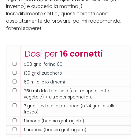
inverno) e cuocerlo la mattina ;)
Incredibilmente soffici, questi cornetti sono
assolutamente da provare, poi mi raccomando,
fatemi sapere!
Dosi per
16 cornetti
500 gr di
farina 00
130 gr di
zucchero
60 ml di
olio di semi
250 ml di
latte di soia
(o altro tipo di latte
vegetale) + altro per spennellare
7 gr di
lievito di birra
secco (o 24 gr di quello
fresco)
1 limone (buccia grattugiata)
1 arancia (buccia grattugiata)