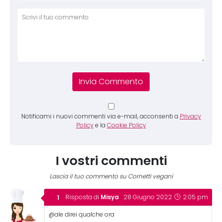
Comm
Notificami i nuovi commenti via e-mail, acconsenti a
Privacy
Policy
e la
Cookie Policy
I vostri commenti
Lascia il tuo commento su Cornetti vegani
Misya
Risposta di
28 Giugno 2022
2:05 pm
@ale direi qualche ora