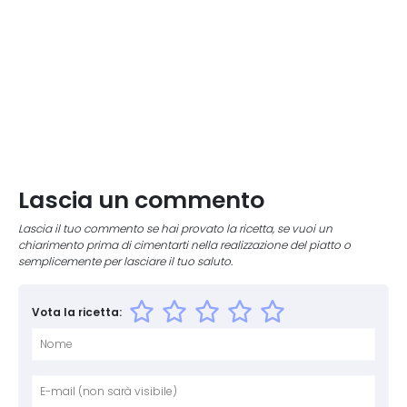
Lascia un commento
Lascia il tuo commento se hai provato la ricetta, se vuoi un
chiarimento prima di cimentarti nella realizzazione del piatto o
semplicemente per lasciare il tuo saluto.
Vota la ricetta:
Nome
E-mai
Sito 