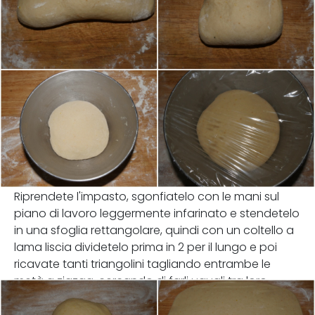
Riprendete l'impasto, sgonfiatelo con le mani sul
piano di lavoro leggermente infarinato e stendetelo
in una sfoglia rettangolare, quindi con un coltello a
lama liscia dividetelo prima in 2 per il lungo e poi
ricavate tanti triangolini tagliando entrambe le
metà a zigzag, cercando di farli uguali tra loro.