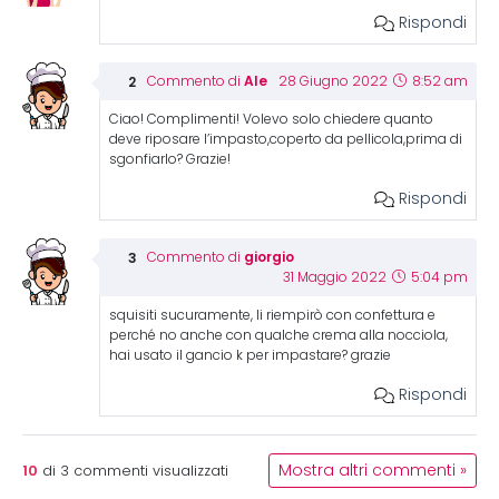
Rispondi
Ale
Commento di
28 Giugno 2022
8:52 am
Ciao! Complimenti! Volevo solo chiedere quanto
deve riposare l’impasto,coperto da pellicola,prima di
sgonfiarlo? Grazie!
Rispondi
giorgio
Commento di
31 Maggio 2022
5:04 pm
squisiti sucuramente, li riempirò con confettura e
perché no anche con qualche crema alla nocciola,
hai usato il gancio k per impastare? grazie
Rispondi
10
Mostra altri commenti »
di
3
commenti visualizzati