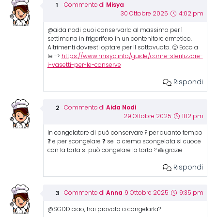
Misya
Commento di
30 Ottobre 2025
4:02 pm
@aida nodi puoi conservarla al massimo per 1
settimana in frigorifero in un contenitore ermetico.
Altrimenti dovresti optare per il sottovuoto. 🙂 Ecco a
te ->
https://www.misya.info/guide/come-sterilizzare-
i-vasetti-per-le-conserve
Rispondi
Aida Nodi
Commento di
29 Ottobre 2025
11:12 pm
In congelatore di può conservare ? per quanto tempo
❓ e per scongelare ❓ se la crema scongelata si cuoce
con la torta si può congelare la torta ? 🍰 grazie
Rispondi
Anna
Commento di
9 Ottobre 2025
9:35 pm
@SGDD ciao, hai provato a congelarla?