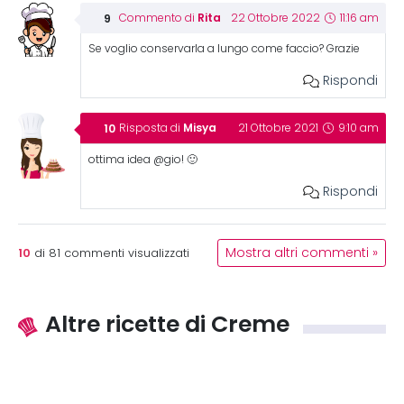
Rita
Commento di
22 Ottobre 2022
11:16 am
Se voglio conservarla a lungo come faccio? Grazie
Rispondi
Misya
Risposta di
21 Ottobre 2021
9:10 am
ottima idea @gio! 🙂
Rispondi
10
Mostra altri commenti »
di
81
commenti visualizzati
Altre ricette di Creme