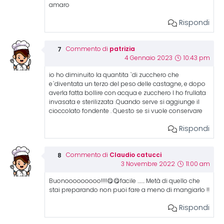
amaro
Rispondi
patrizia
Commento di
4 Gennaio 2023
10:43 pm
io ho diminuito la quantita `di zucchero che
e`diventata un terzo del peso delle castagne, e dopo
averla fatta bollire con acqua e zucchero l ho frullata
invasata e sterilizzata .Quando serve si aggiunge il
cioccolato fondente . Questo se si vuole conservare
Rispondi
Claudio catucci
Commento di
3 Novembre 2022
11:00 am
Buonooooooooo!!!!😋😋facile ……. Metà di quello che
stai preparando non puoi fare a meno di mangiarlo !!
Rispondi