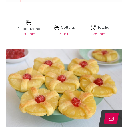
Cottura:
Totale:
Preparazione:
20 min
15 min
35 min