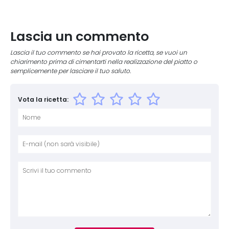
Lascia un commento
Lascia il tuo commento se hai provato la ricetta, se vuoi un
chiarimento prima di cimentarti nella realizzazione del piatto o
semplicemente per lasciare il tuo saluto.
Vota la ricetta:
Nome
E-mai
Sito 
Comm