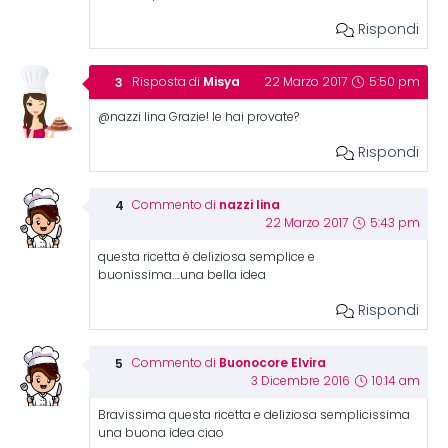
Rispondi
Misya
Risposta di
22 Marzo 2017
5:50 pm
@nazzi lina Grazie! le hai provate?
Rispondi
nazzi lina
Commento di
22 Marzo 2017
5:43 pm
questa ricetta è deliziosa semplice e
buonissima….una bella idea
Rispondi
Buonocore Elvira
Commento di
3 Dicembre 2016
10:14 am
Bravissima questa ricetta e deliziosa semplicissima
una buona idea ciao