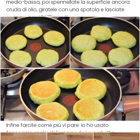
medio-bassa, poi spennellate la superficie ancora
cruda di olio, giratele con una spatola e lasciate
cuocere per altri 10 minuti.
Infine farcite come più vi pare: io ho usato
formaggio spalmabile, pomodori e rughetta.