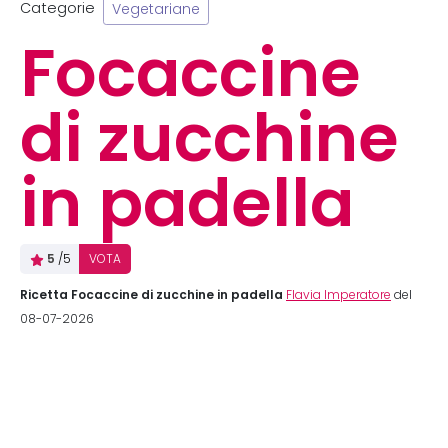
Categorie
Vegetariane
Focaccine
di zucchine
in padella
5
/5
VOTA
Ricetta Focaccine di zucchine in padella
Flavia Imperatore
del
08-07-2026