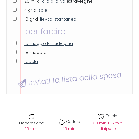
20 ml di
olio di oliva
extravergine
4 gr di
sale
10 gr di
lievito istantaneo
per farcire
formaggio Philadelphia
pomodoroi
rucola
Inviati la lista della spesa
Totale:
Cottura:
Preparazione:
30 min + 15 min
15 min
15 min
di riposo