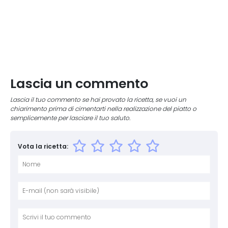
Lascia un commento
Lascia il tuo commento se hai provato la ricetta, se vuoi un
chiarimento prima di cimentarti nella realizzazione del piatto o
semplicemente per lasciare il tuo saluto.
Vota la ricetta:
Nome
E-mai
Sito 
Comm