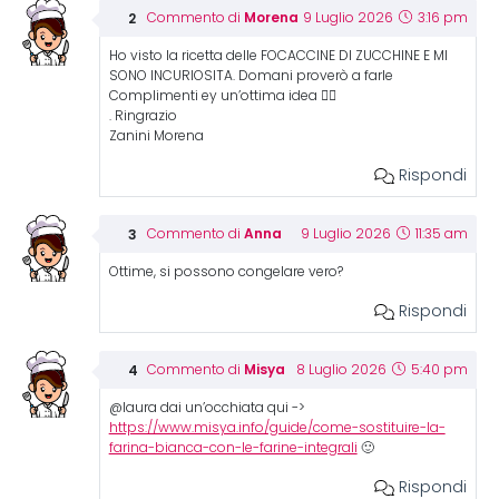
Morena
Commento di
9 Luglio 2026
3:16 pm
Ho visto la ricetta delle FOCACCINE DI ZUCCHINE E MI
SONO INCURIOSITA. Domani proverò a farle
Complimenti ey un’ottima idea 👍🏻
. Ringrazio
Zanini Morena
Rispondi
Anna
Commento di
9 Luglio 2026
11:35 am
Ottime, si possono congelare vero?
Rispondi
Misya
Commento di
8 Luglio 2026
5:40 pm
@laura dai un’occhiata qui ->
https://www.misya.info/guide/come-sostituire-la-
farina-bianca-con-le-farine-integrali
🙂
Rispondi