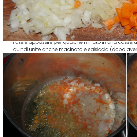
Fatele appassire per qualche minuto in una casseruo
quindi unite anche macinato e salsiccia (dopo averla
lasciate insaporire.