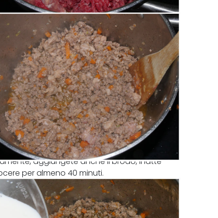
mente, aggiungete anche il brodo, il latte
uocere per almeno 40 minuti.
ngere senza coperchio a fiamma vivace.