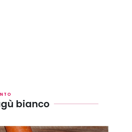
ENTO
agù bianco
olla.