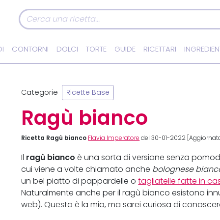
I
CONTORNI
DOLCI
TORTE
GUIDE
RICETTARI
INGREDIEN
Categorie
Ricette Base
Ragù bianco
Ricetta Ragù bianco
Flavia Imperatore
del 30-01-2022 [Aggiornata
ragù bianco
Il
è una sorta di versione senza pomo
cui viene a volte chiamato anche
bolognese bianc
un bel piatto di pappardelle o
tagliatelle fatte in ca
Naturalmente anche per il ragù bianco esistono innumere
web). Questa è la mia, ma sarei curiosa di conoscer