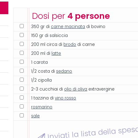
Dosi per
4 persone
350 gr di
carne macinata
di bovino
150 gr di salsiccia
200 ml circa di
brodo
di carne
200 ml di
latte
1 carota
1/2 costa di
sedano
1/2 cipolla
2-3 cucchiai di
olio di oliva
extravergine
1 tazzina di
vino rosso
rosmarino
sale
Inviati la lista della spes