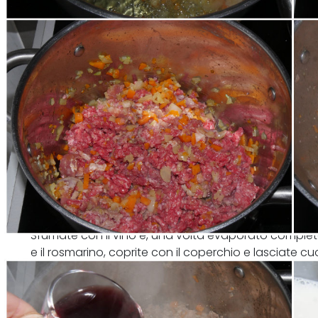
Sfumate con il vino e, una volta evaporato completa
e il rosmarino, coprite con il coperchio e lasciate c
A fine cottura aggiustate di sale e lasciate restri