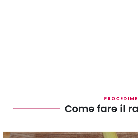
PROCEDIM
Come fare il r
Innanzitutto mondate e tritate carota, sedano e cip