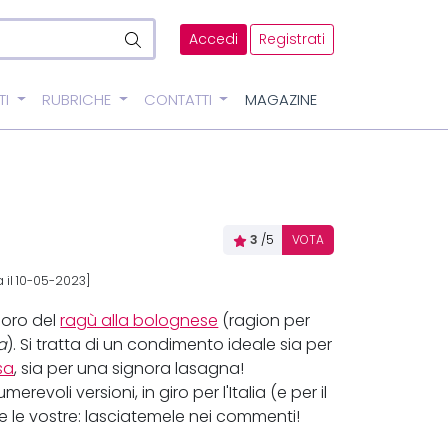
Accedi
Registrati
TI
RUBRICHE
CONTATTI
MAGAZINE
3
/5
VOTA
 il 10-05-2023]
doro del
ragù alla bolognese
(ragion per
a
). Si tratta di un condimento ideale sia per
sa
, sia per una signora lasagna!
voli versioni, in giro per l'Italia (e per il
e le vostre: lasciatemele nei commenti!