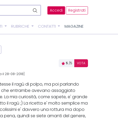
Accedi
Registrati
TI
RUBRICHE
CONTATTI
MAGAZINE
5
/5
VOTA
a il 28-08-2018]
sse il ragù di polpo, ma poi parlando
ori che entrambe avevano assaggiato
te. La mia curiosità, come sapete, e' grande
o il ragù ;) La ricetta e' molto semplice ma
piccolissimi e' davvero una rottura ma dopo
la pena, quindi se siete amanti del genere,