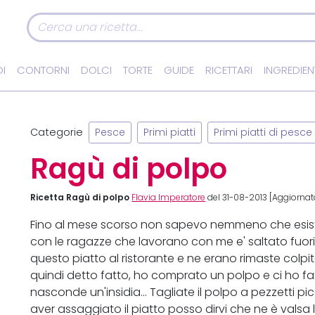
I
CONTORNI
DOLCI
TORTE
GUIDE
RICETTARI
INGREDIEN
Categorie
Pesce
Primi piatti
Primi piatti di pesce
Ragù di polpo
Ricetta Ragù di polpo
Flavia Imperatore
del 31-08-2013 [Aggiornat
Fino al mese scorso non sapevo nemmeno che esiste
con le ragazze che lavorano con me e' saltato fu
questo piatto al ristorante e ne erano rimaste colpi
quindi detto fatto, ho comprato un polpo e ci ho fatt
nasconde un'insidia... Tagliate il polpo a pezzetti 
aver assaggiato il piatto posso dirvi che ne è valsa 