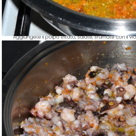
Aggiungete il polpo tritato, salate, sfumate con il
paio di minuti