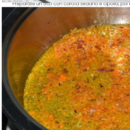
Preparate un trito con carota sedano e cipolla, poi 
l'olio