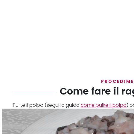
PROCEDIM
Come fare il ra
Pulite il polpo (segui la guida
come pulire il polpo
) p
o tagliuzzarlo con l'aiuto di un coltello