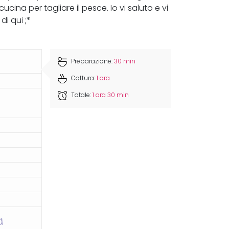
cina per tagliare il pesce. Io vi saluto e vi
i qui ;*
Preparazione:
30 min
Cottura:
1 ora
Totale:
1 ora 30 min
a