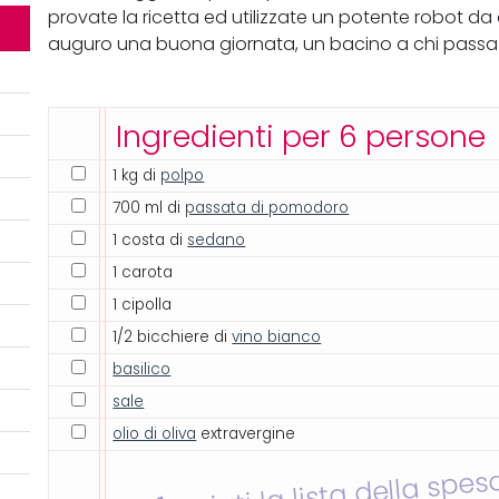
provate la ricetta ed utilizzate un potente robot da cu
auguro una buona giornata, un bacino a chi passa d
Ingredienti per 6 persone
1 kg di
polpo
700 ml di
passata di pomodoro
1 costa di
sedano
1 carota
1 cipolla
1/2 bicchiere di
vino bianco
basilico
sale
olio di oliva
extravergine
Inviati la lista della spes