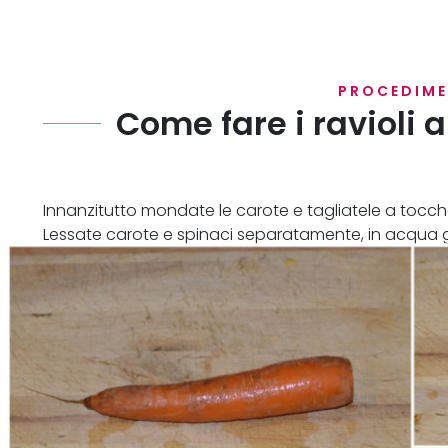
PROCEDIM
Come fare i ravioli 
Innanzitutto mondate le carote e tagliatele a tocche
Lessate carote e spinaci separatamente, in acqua g
carote per circa 10 minuti e gli spinaci per circa 5 min