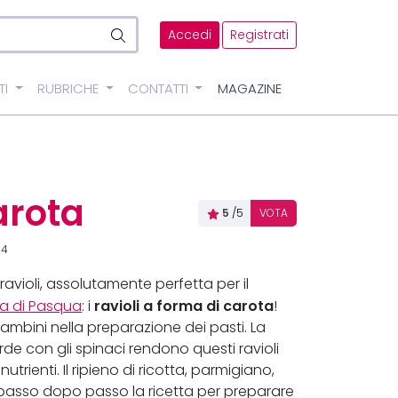
Accedi
Registrati
TI
RUBRICHE
CONTATTI
MAGAZINE
arota
5
/5
VOTA
24
ravioli, assolutamente perfetta per il
ravioli a forma di carota
la di Pasqua
: i
!
i bambini nella preparazione dei pasti. La
de con gli spinaci rendono questi ravioli
trienti. Il ripieno di ricotta, parmigiano,
te passo dopo passo la ricetta per preparare