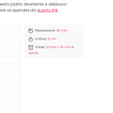
questo piatto divertente e delizioso!
tete acquistarla da
questo link
.
Preparazione:
45 min
Cottura:
5 min
Totale:
50 min + 30 min di
riposo