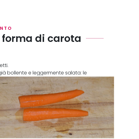
ENTO
a forma di carota
tti.
ià bollente e leggermente salata: le
uti.