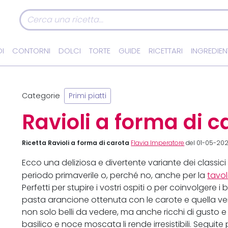
I
CONTORNI
DOLCI
TORTE
GUIDE
RICETTARI
INGREDIEN
a
Categorie
Primi piatti
Ravioli a forma di c
Ricetta Ravioli a forma di carota
Flavia Imperatore
del 01-05-20
Ecco una deliziosa e divertente variante dei classici 
periodo primaverile o, perché no, anche per la
tavo
Perfetti per stupire i vostri ospiti o per coinvolgere 
pasta arancione ottenuta con le carote e quella ver
non solo belli da vedere, ma anche ricchi di gusto e nu
basilico e noce moscata li rende irresistibili. Segui