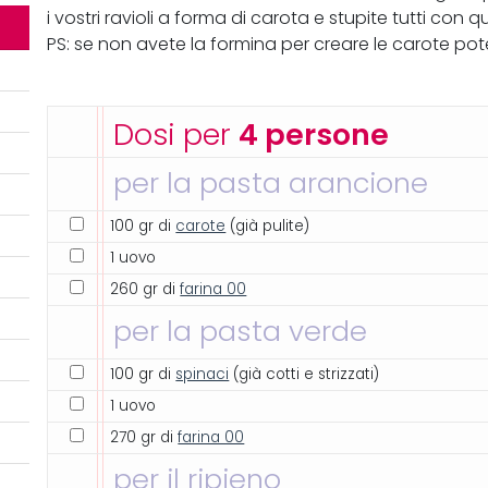
i vostri ravioli a forma di carota e stupite tutti con 
PS: se non avete la formina per creare le carote po
Dosi per
4 persone
per la pasta arancione
100 gr di
carote
(già pulite)
1 uovo
260 gr di
farina 00
per la pasta verde
100 gr di
spinaci
(già cotti e strizzati)
1 uovo
270 gr di
farina 00
per il ripieno