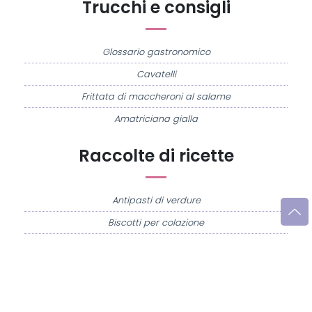
Trucchi e consigli
Glossario gastronomico
Cavatelli
Frittata di maccheroni al salame
Amatriciana gialla
Raccolte di ricette
Antipasti di verdure
Biscotti per colazione
Cornetti fatti in casa
Crostatine di mele
Le immagini e le ricette di cucina pubblicate sul sito sono di proprietà di
Flavia