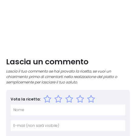
Lascia un commento
Lascia il tuo commento se hai provato la ricetta, se vuoi un
chiarimento prima di cimentarti nella realizzazione del piatto o
semplicemente per lasciare il tuo saluto.
Vota la ricetta:
Nome
E-mai
Sito 