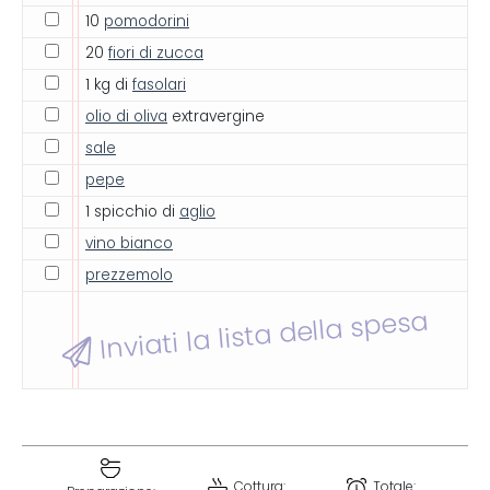
10
pomodorini
20
fiori di zucca
1 kg di
fasolari
olio di oliva
extravergine
sale
pepe
1 spicchio di
aglio
vino bianco
prezzemolo
Inviati la lista della spesa
Cottura:
Totale: