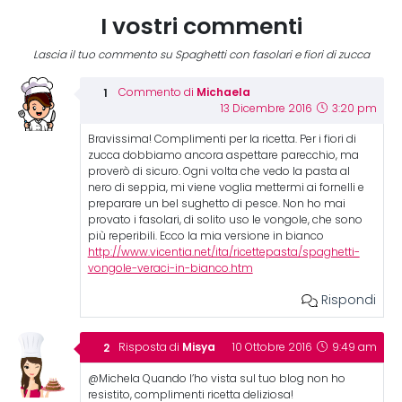
I vostri commenti
Lascia il tuo commento su Spaghetti con fasolari e fiori di zucca
Michaela
Commento di
13 Dicembre 2016
3:20 pm
Bravissima! Complimenti per la ricetta. Per i fiori di
zucca dobbiamo ancora aspettare parecchio, ma
proverò di sicuro. Ogni volta che vedo la pasta al
nero di seppia, mi viene voglia mettermi ai fornelli e
preparare un bel sughetto di pesce. Non ho mai
provato i fasolari, di solito uso le vongole, che sono
più reperibili. Ecco la mia versione in bianco
http://www.vicentia.net/ita/ricettepasta/spaghetti-
vongole-veraci-in-bianco.htm
Rispondi
Misya
Risposta di
10 Ottobre 2016
9:49 am
@Michela Quando l’ho vista sul tuo blog non ho
resistito, complimenti ricetta deliziosa!