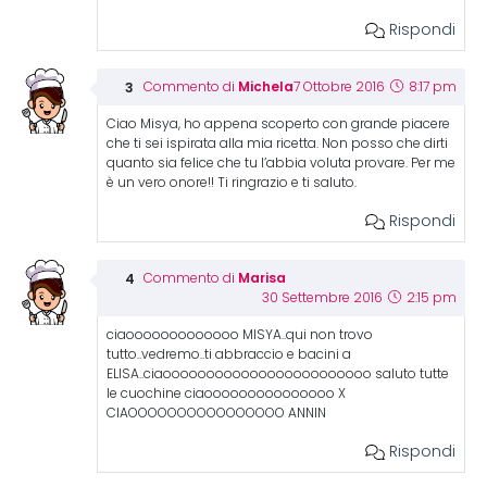
Rispondi
Michela
Commento di
7 Ottobre 2016
8:17 pm
Ciao Misya, ho appena scoperto con grande piacere
che ti sei ispirata alla mia ricetta. Non posso che dirti
quanto sia felice che tu l’abbia voluta provare. Per me
è un vero onore!! Ti ringrazio e ti saluto.
Rispondi
Marisa
Commento di
30 Settembre 2016
2:15 pm
ciaooooooooooooo MISYA..qui non trovo
tutto..vedremo..ti abbraccio e bacini a
ELISA..ciaoooooooooooooooooooooooo saluto tutte
le cuochine ciaooooooooooooooo X
CIAOOOOOOOOOOOOOOOO ANNIN
Rispondi