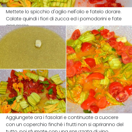
Mettete lo spicchio d'aglio nell'olio e fatelo dorare.
Calate quindi i fiori di zucca ed i pomodorini e fate
appassire.
Aggiungete ora i fasolari e continuate a cuocere
con un coperchio finché i frutti non si apriranno del
tutto, poi sfumate con una spruzzata di vino