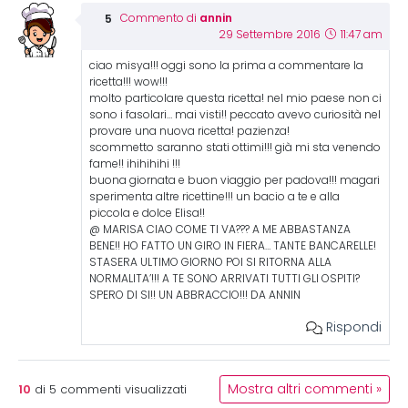
annin
Commento di
29 Settembre 2016
11:47 am
ciao misya!!! oggi sono la prima a commentare la
ricetta!!! wow!!!
molto particolare questa ricetta! nel mio paese non ci
sono i fasolari… mai visti!! peccato avevo curiosità nel
provare una nuova ricetta! pazienza!
scommetto saranno stati ottimi!!! già mi sta venendo
fame!! ihihihihi !!!
buona giornata e buon viaggio per padova!!! magari
sperimenta altre ricettine!!! un bacio a te e alla
piccola e dolce Elisa!!
@ MARISA CIAO COME TI VA??? A ME ABBASTANZA
BENE!! HO FATTO UN GIRO IN FIERA… TANTE BANCARELLE!
STASERA ULTIMO GIORNO POI SI RITORNA ALLA
NORMALITA’!!! A TE SONO ARRIVATI TUTTI GLI OSPITI?
SPERO DI SI!! UN ABBRACCIO!!! DA ANNIN
Rispondi
10
Mostra altri commenti »
di
5
commenti visualizzati