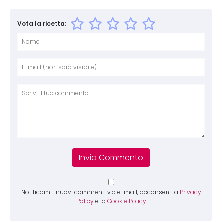
Vota la ricetta:
Nome
E-mai
Sito 
Comm
Notificami i nuovi commenti via e-mail, acconsenti a
Privacy
Policy
e la
Cookie Policy