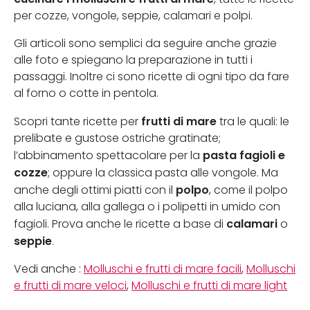
per cozze, vongole, seppie, calamari e polpi.
Gli articoli sono semplici da seguire anche grazie
alle foto e spiegano la preparazione in tutti i
passaggi. Inoltre ci sono ricette di ogni tipo da fare
al forno o cotte in pentola.
frutti di mare
Scopri tante ricette per
tra le quali: le
prelibate e gustose ostriche gratinate;
pasta fagioli e
l’abbinamento spettacolare per la
cozze
; oppure la classica pasta alle vongole. Ma
polpo
anche degli ottimi piatti con il
, come il polpo
alla luciana, alla gallega o i polipetti in umido con
calamari
fagioli. Prova anche le ricette a base di
o
seppie
.
Vedi anche :
Molluschi e frutti di mare facili
,
Molluschi
e frutti di mare veloci
,
Molluschi e frutti di mare light