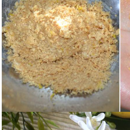
Servite i vostri tartufini di wafer dopo averli rigirati n