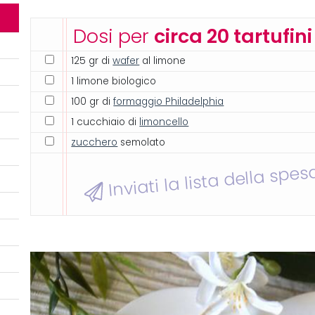
Dosi per
circa 20 tartufini
125 gr di
wafer
al limone
1 limone biologico
100 gr di
formaggio Philadelphia
1 cucchiaio di
limoncello
zucchero
semolato
Inviati la lista della spes