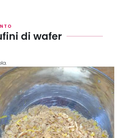
ENTO
fini di wafer
ola.
aio di limoncello ed il formaggio.