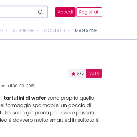
Accedi
Registrati
TI
RUBRICHE
CONTATTI
MAGAZINE
5
/5
VOTA
rnata il 30-09-2018]
tartufini di wafer
 I
sono proprio quello
 del formaggio spalmabile, un goccio di
rtufini sono già pronti per essere passati
dea è davvero molto smart ed il risultato è