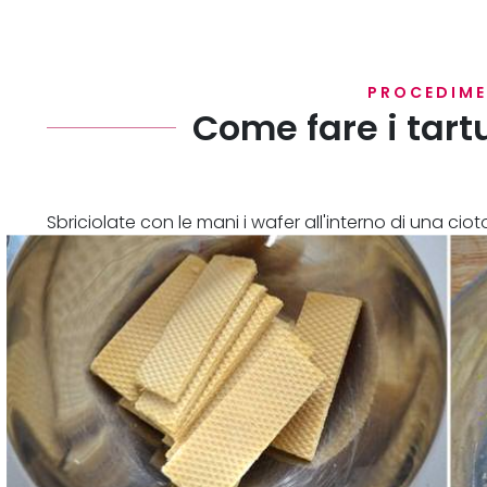
PROCEDIM
Come fare i tartu
Sbriciolate con le mani i wafer all'interno di una ciot
Aggiungete la buccia di limone grattugiata, il cucchi