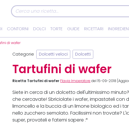
I
CONTORNI
DOLCI
TORTE
GUIDE
RICETTARI
INGREDIEN
fini di wafer
Categorie
Dolcetti veloci
Dolcetti
Tartufini di wafer
Ricetta Tartufini di wafer
Flavia Imperatore
del 15-09-2018 [Aggio
Siete in cerca di un dolcetto dell'ultimissimo minuto?
che cercavate! Sbriciolate i wafer, impastateli con
limoncello e la buccia di un limone biologico ed i ta
nello zucchero semolato. Facilissimi non trovate? L'i
super, provateli e fatemi sapere :*