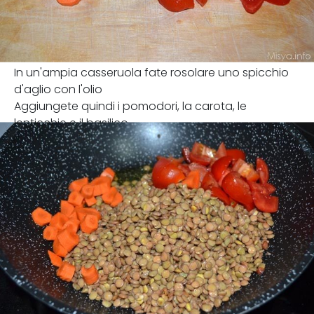
In un'ampia casseruola fate rosolare uno spicchio
d'aglio con l'olio
Aggiungete quindi i pomodori, la carota, le
lenticchie e il basilico.