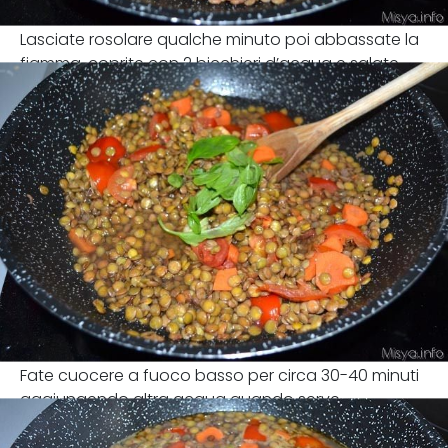
Lasciate rosolare qualche minuto poi abbassate la
fiamma, coprite con 2 bicchieri d’acqua e salate.
Fate cuocere a fuoco basso per circa 30-40 minuti
aggiungendo altra acqua quando serve.