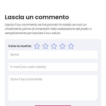
Lascia un commento
Lascia il tuo commento se hai provato la ricetta, se vuoi un
chiarimento prima di cimentarti nella realizzazione del piatto o
semplicemente per lasciare il tuo saluto.
Vota la ricetta:
Nome
E-mai
Sito 
Comm