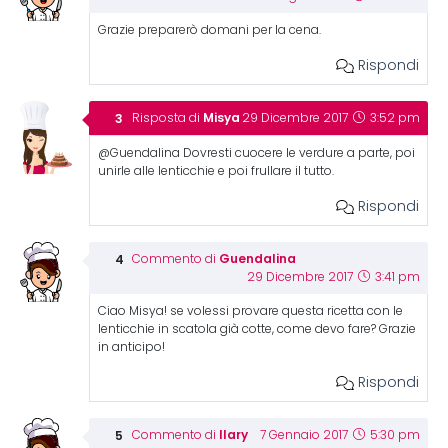
Grazie preparerò domani per la cena.
Rispondi
Misya
Risposta di
29 Dicembre 2017
3:52 pm
@Guendalina Dovresti cuocere le verdure a parte, poi
unirle alle lenticchie e poi frullare il tutto.
Rispondi
Guendalina
Commento di
29 Dicembre 2017
3:41 pm
Ciao Misya! se volessi provare questa ricetta con le
lenticchie in scatola già cotte, come devo fare? Grazie
in anticipo!
Rispondi
Ilary
Commento di
7 Gennaio 2017
5:30 pm