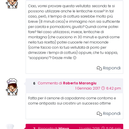
Ciao, vorrei provare questa vellutata: secondo te si
possono utilizzare anche le lenticchie rosse? In tal
caso, però, il tempo di cottura sarebbe molto più
breve (8 minuti circa) e immagino non sia sufficiente
per carota e pomodorini, giusto? Quindi come potrei
fare? Nel caso utilizzassi, invece, lenticchie di
montagna (che cuociono in 30 minuti e quindi come
nella tua ricetta) potrei cuocerle nel microonde
(come faccio con la tua vellutata di porro per
dimezzare i tempi di cottura) oppure, che tu sappia,
“scoppiano”? Grazie mille 🙂
Rispondi
Roberto Marongiu
Commento di
1 Gennaio 2017
6:42 pm
Fatta per il cenone di capodanno come contorno e
come antipasto sui crostini un successo ottime
Rispondi
Misya
Risposta di
1 Luglio 2016
5:06 pm