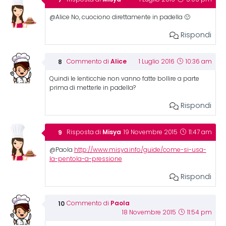
@Alice No, cuociono direttamente in padella 🙂
Rispondi
Alice
Commento di
1 Luglio 2016
10:36 am
Quindi le lenticchie non vanno fatte bollire a parte
prima di metterle in padella?
Rispondi
Misya
Risposta di
19 Novembre 2015
11:47 am
@Paola
http://www.misya.info/guide/come-si-usa-
la-pentola-a-pressione
Rispondi
Paola
Commento di
18 Novembre 2015
11:54 pm