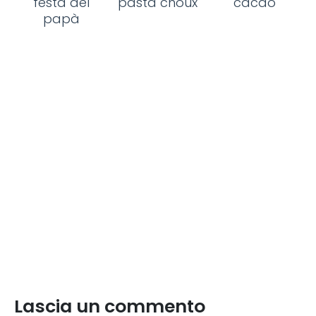
festa del
pasta choux
cacao
papà
Lascia un commento