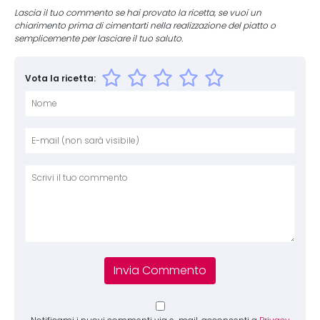
Lascia il tuo commento se hai provato la ricetta, se vuoi un
chiarimento prima di cimentarti nella realizzazione del piatto o
semplicemente per lasciare il tuo saluto.
Vota la ricetta:
Nome
E-mai
Sito 
Comm