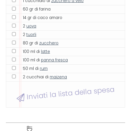
1 cucchiaio di
zucchero a velo
60 gr di farina
14 gr di caco amaro
2
uova
2
tuorli
80 gr di
zucchero
100 ml di
latte
100 ml di
panna fresca
50 ml di
rum
2 cucchiai di
maizena
Inviati la lista della spesa