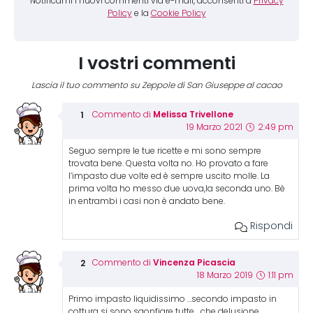
Notificami i nuovi commenti via e-mail, acconsenti a
Privacy
Policy
e la
Cookie Policy
I vostri commenti
Lascia il tuo commento su Zeppole di San Giuseppe al cacao
Melissa Trivellone
Commento di
19 Marzo 2021
2:49 pm
Seguo sempre le tue ricette e mi sono sempre
trovata bene. Questa volta no. Ho provato a fare
l’impasto due volte ed è sempre uscito molle. La
prima volta ho messo due uova,la seconda uno. Bè
in entrambi i casi non è andato bene.
Rispondi
Vincenza Picascia
Commento di
18 Marzo 2019
1:11 pm
Primo impasto liquidissimo …secondo impasto in
cottura si sono sgonfiare tutte …che delusione