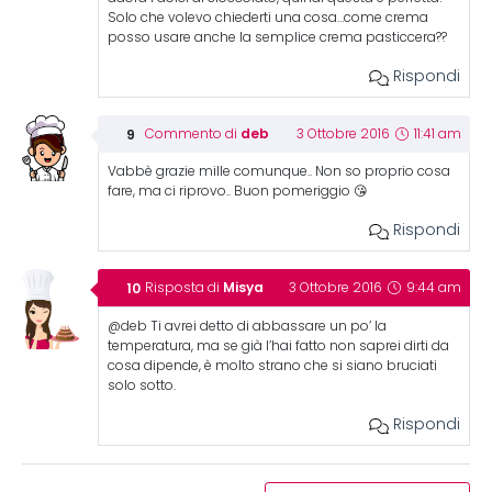
Solo che volevo chiederti una cosa…come crema
posso usare anche la semplice crema pasticcera??
Rispondi
deb
Commento di
3 Ottobre 2016
11:41 am
Vabbè grazie mille comunque.. Non so proprio cosa
fare, ma ci riprovo.. Buon pomeriggio 😘
Rispondi
Misya
Risposta di
3 Ottobre 2016
9:44 am
@deb Ti avrei detto di abbassare un po’ la
temperatura, ma se già l’hai fatto non saprei dirti da
cosa dipende, è molto strano che si siano bruciati
solo sotto.
Rispondi