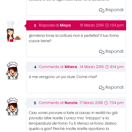
Rispondi
Misya
Risposta di
15 Marzo 2019
1:04 pm
@milena forse la cottura non è perfetta? Il tuo forno
cuoce bene?
Rispondi
Milena
Commento di
14 Marzo 2019
8:14 pm
A me vengono un po dure. Come mai?
Rispondi
Nunzia
Commento di
17 Marzo 2018
7:04 pm
Ciao vorrei provare a farle al cacao in realtà ho già
provato altre ricette L’unico mio “intoppo” e la
temperatura del forno Tu ti riferisci al forno statico
quello a gas? Perché molte ricette riportano la