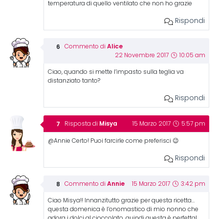
temperatura di quello ventilato che non ho grazie
Rispondi
Alice
Commento di
22 Novembre 2017
10:05 am
Ciao, quando si mette l’impasto sulla teglia va
distanziato tanto?
Rispondi
Misya
Risposta di
15 Marzo 2017
5:57 pm
@Annie Certo! Puoi farcirle come preferisci 😉
Rispondi
Annie
Commento di
15 Marzo 2017
3:42 pm
Ciao Misya!! Innanzitutto grazie per questa ricetta…
questa domenica è l’onomastico di mio nonno che
adora i dolci al cioccolato, quindi questa è perfetta!