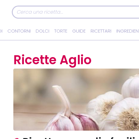
I
CONTORNI
DOLCI
TORTE
GUIDE
RICETTARI
INGREDIEN
Ricette Aglio