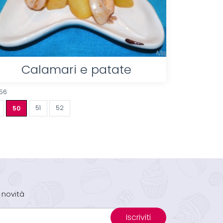
Calamari e patate
 56
50
51
52
 novità
Iscriviti