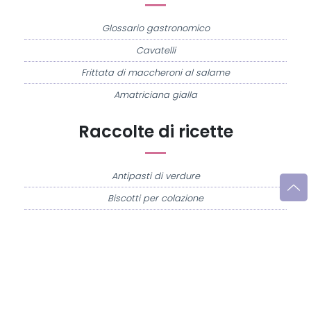
Glossario gastronomico
Cavatelli
Frittata di maccheroni al salame
Amatriciana gialla
Raccolte di ricette
Antipasti di verdure
Biscotti per colazione
Cornetti fatti in casa
Crostatine di mele
Le immagini e le ricette di cucina pubblicate sul sito sono di proprietà di
Flavia
Imperatore
e sono protette dalla legge sul diritto d'autore n. 633/1941 e successive
modifiche.