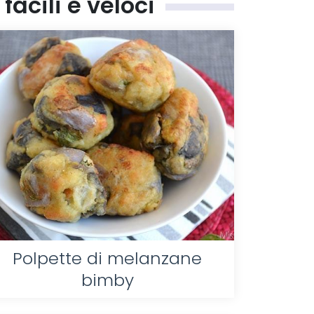
acili e veloci
Polpette di melanzane
bimby