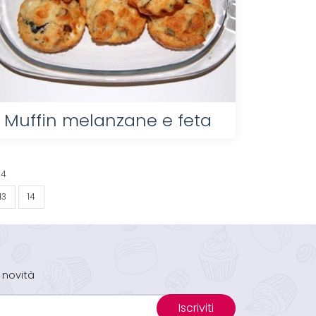
Muffin melanzane e feta
14
13
14
 novità
Iscriviti