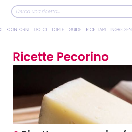
I
CONTORNI
DOLCI
TORTE
GUIDE
RICETTARI
INGREDIEN
Ricette Pecorino