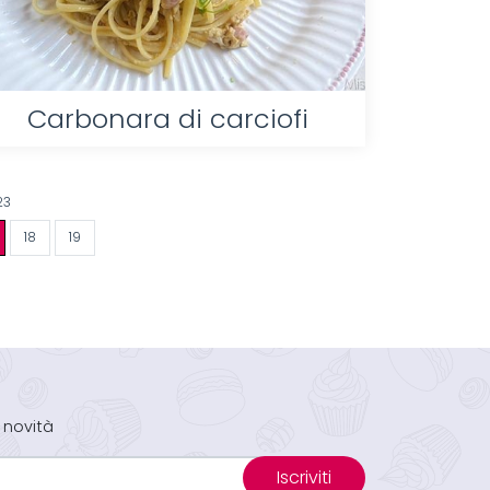
Carbonara di carciofi
23
18
19
 novità
Iscriviti