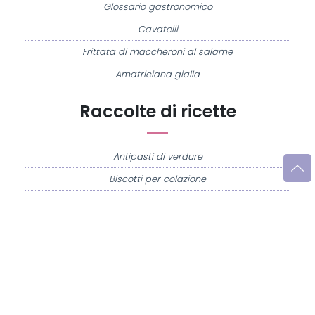
Glossario gastronomico
Cavatelli
Frittata di maccheroni al salame
Amatriciana gialla
Raccolte di ricette
Antipasti di verdure
Biscotti per colazione
Cornetti fatti in casa
Crostatine di mele
Le immagini e le ricette di cucina pubblicate sul sito sono di proprietà di
Flavia
Imperatore
e sono protette dalla legge sul diritto d'autore n. 633/1941 e successive
modifiche.
Misya.info è un sito della
Misya S.r.l. unipersonale
- P.IVA 07248321213 - Napoli -
Leggi la
Privacy Policy