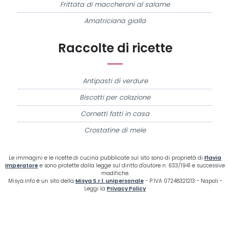
Frittata di maccheroni al salame
Amatriciana gialla
Raccolte di ricette
Antipasti di verdure
Biscotti per colazione
Cornetti fatti in casa
Crostatine di mele
Le immagini e le ricette di cucina pubblicate sul sito sono di proprietà di
Flavia
Imperatore
e sono protette dalla legge sul diritto d'autore n. 633/1941 e successive
modifiche.
Misya.info è un sito della
Misya S.r.l. unipersonale
- P.IVA 07248321213 - Napoli -
Leggi la
Privacy Policy