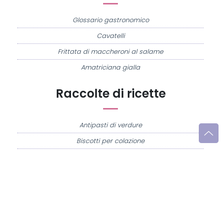
Glossario gastronomico
Cavatelli
Frittata di maccheroni al salame
Amatriciana gialla
Raccolte di ricette
Antipasti di verdure
Biscotti per colazione
Cornetti fatti in casa
Crostatine di mele
Le immagini e le ricette di cucina pubblicate sul sito sono di proprietà di
Flavia
Imperatore
e sono protette dalla legge sul diritto d'autore n. 633/1941 e successive
modifiche.